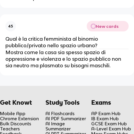
New cards
45
Qual è la critica femminista al binomio
pubblico/privato nello spazio urbano?
Mostra come la casa sia spesso spazio di
oppressione e violenza e lo spazio pubblico non
sia neutro ma plasmato su bisogni maschili.
Get Knowt
Study Tools
Exams
Mobile App
AI Flashcards
AP Exam Hub
Chrome Extension
AI PDF Summarizer
IB Exam Hub
Bulk Discounts
AI Image
GCSE Exam Hub
Teachers
Summarizer
A-Level Exam Hub
Feedback
AI PPT Summarizer
More Exam Hubs