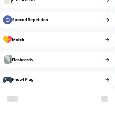
Spaced Repetition
Match
Flashcards
Knowt Play