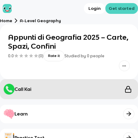
Login
Get started
Home
A-Level Geography
Appunti di Geografia 2025 – Carte,
Spazi, Confini
0.0
(
0
)
Studied by
0
people
Rate it
Call Kai
Learn
Practice Test