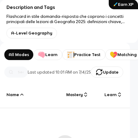
Earn XP
Description and Tags
Flashcard in stile domanda-risposta che coprono i concetti
principali delle lezioni di Geografia 2025: definizioni chiave,
autori, teorie cartografiche, geopolitica, post-colonialismo,
migrazioni e confini.
A-Level Geography
All Modes
Learn
Practice Test
Matching
Last updated
10:01 AM
on
7/4/25
Update
Name
Mastery
Learn