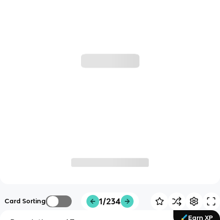
1/234
Card Sorting
Earn XP