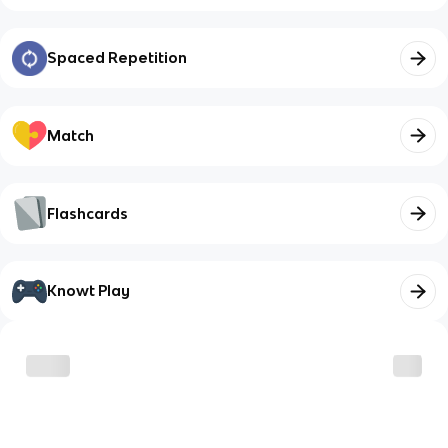
Spaced Repetition
Match
Flashcards
Knowt Play