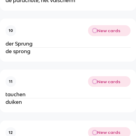
de parachute, het valscherm
New cards
10
der Sprung
de sprong
New cards
11
tauchen
duiken
New cards
12