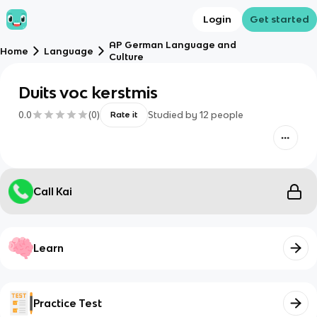
Login
Get started
AP German Language and
Home
Language
Culture
Duits voc kerstmis
0.0
(
0
)
Studied by
12
people
Rate it
Call Kai
Learn
Practice Test