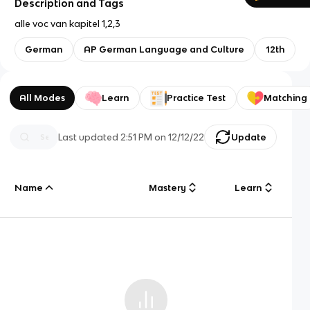
Description and Tags
alle voc van kapitel 1,2,3
German
AP German Language and Culture
12th
All Modes
Learn
Practice Test
Matching
Last updated
2:51 PM
on
12/12/22
Update
Name
Mastery
Learn