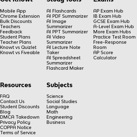
Mobile App
AI Flashcards
AP Exam Hub
Chrome Extension
AI PDF Summarizer
IB Exam Hub
Bulk Discounts
AI Image
GCSE Exam Hub
Teachers
Summarizer
A-Level Exam Hub
Feedback
AI PPT Summarizer
More Exam Hubs
Student Plans
AI Video
Practice Test Room
Teacher Plans
Summarizer
Free-Response
Knowt vs Quizlet
AI Lecture Note
Room
Knowt vs Fiveable
Taker
AP Score
AI Spreadsheet
Calculator
Summarizer
Flashcard Maker
Resources
Subjects
FAQ
Science
Contact Us
Social Studies
Student Discounts
Language
Blog
Math
DMCA Takedown
Engineering
Privacy Policy
Business
COPPA Notice
Terms of Service