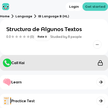
Login
Get started
Home
Language
IB Language B (HL)
Structura de Algunos Textos
0.0
(
0
)
Studied by
8
people
Rate it
Call Kai
Learn
Practice Test