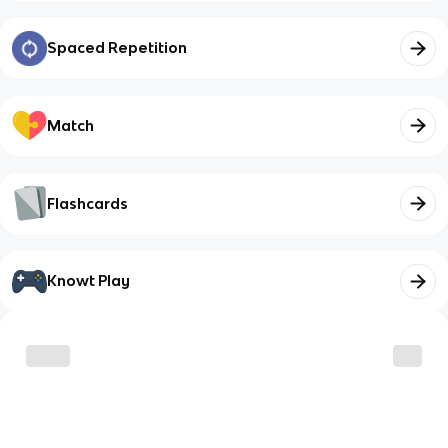
Spaced Repetition
Match
Flashcards
Knowt Play