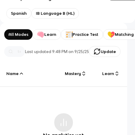
Spanish
IB Language B (HL)
All Modes
Learn
Practice Test
Matching
Last updated
9:48 PM
on
9/25/25
Update
Name
Mastery
Learn