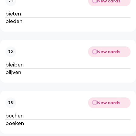
New cards
71
bieten
bieden
New cards
72
bleiben
blijven
New cards
73
buchen
boeken