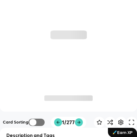
1/277
Card Sorting
Earn XP
Description and Tags