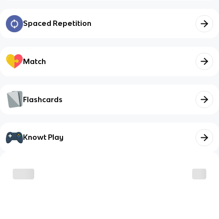
Spaced Repetition
Match
Flashcards
Knowt Play