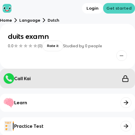
Login
Get started
Home
Language
Dutch
duits examn
0.0
(
0
)
Studied by
0
people
Rate it
Call Kai
Learn
Practice Test