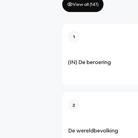
View all (
147
)
1
(IN) De beroering
2
De wereldbevolking