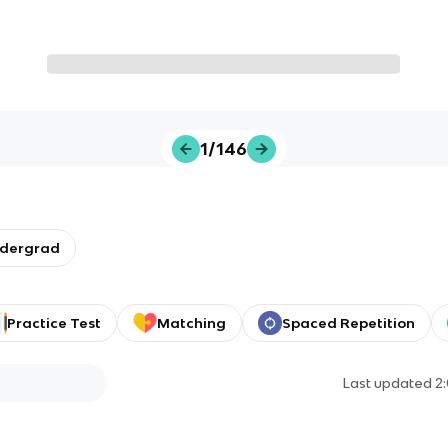
1/146
ndergrad
Practice Test
Matching
Spaced Repetition
Last updated
2