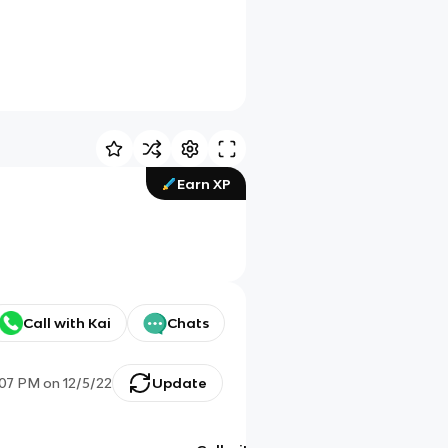
Earn XP
Call with Kai
Chats
:07 PM
on
12/5/22
Update