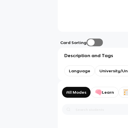
Card Sorting
Description and Tags
Language
University/U
All Modes
Learn