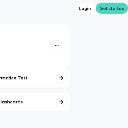
Login
Get started
Practice Test
Flashcards