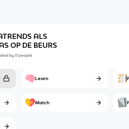
GATRENDS ALS
S OP DE BEURS
died by
0
people
Learn
Match