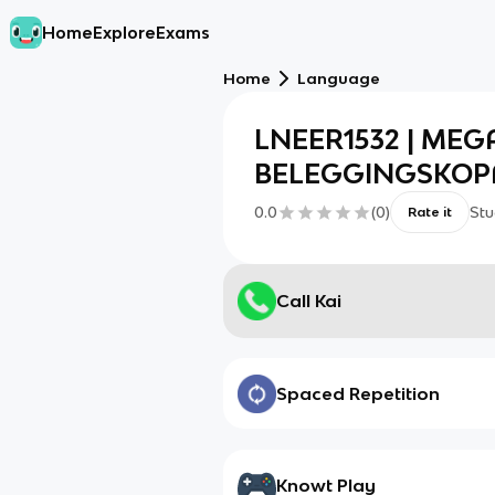
Home
Explore
Exams
Home
Language
LNEER1532 | ME
BELEGGINGSKOPA
0.0
(
0
)
Stu
Rate it
Call Kai
Spaced Repetition
Knowt Play