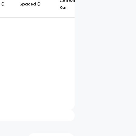
Call with
g
Spaced
Chat
Kai