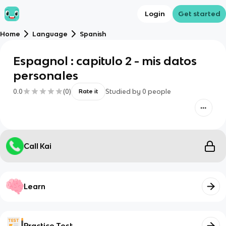
Login
Get started
Home
Language
Spanish
Espagnol : capitulo 2 - mis datos
personales
0.0
(
0
)
Studied by
0
people
Rate it
Call Kai
Learn
Practice Test