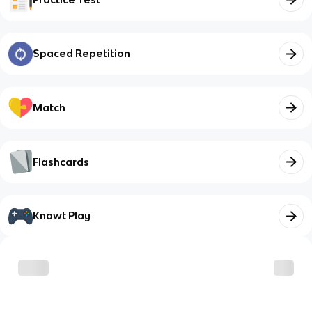
Spaced Repetition
Match
Flashcards
Knowt Play