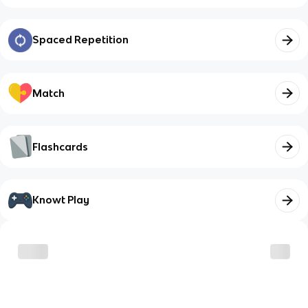
Spaced Repetition
Match
Flashcards
Knowt Play