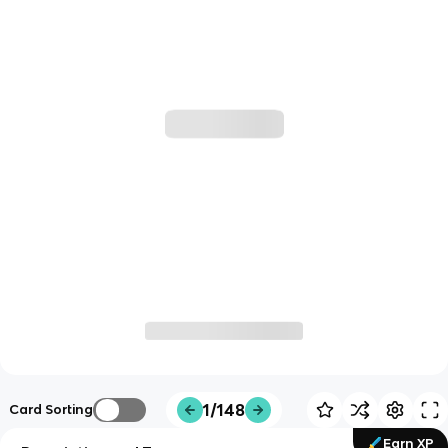
1/148
Card Sorting
Earn XP