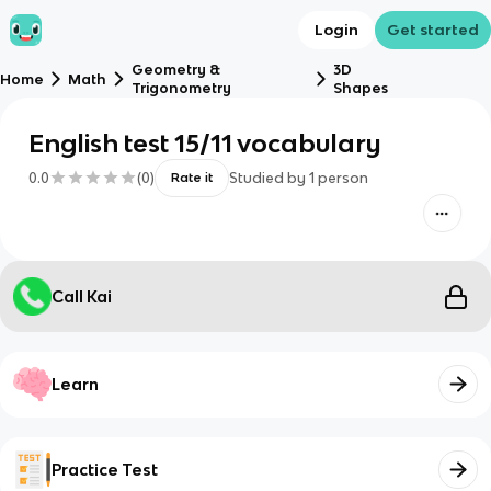
Login
Get started
Geometry &
3D
Home
Math
Trigonometry
Shapes
English test 15/11 vocabulary
0.0
(
0
)
Studied by
1
person
Rate it
Call Kai
Learn
Practice Test