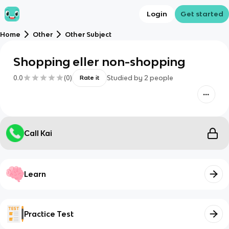
Login
Get started
Home
Other
Other Subject
Shopping eller non-shopping
0.0
(
0
)
Studied by
2
people
Rate it
Call Kai
Learn
Practice Test