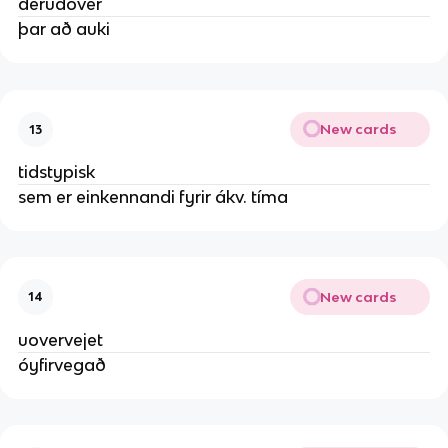
derudover
þar að auki
New cards
13
tidstypisk
sem er einkennandi fyrir ákv. tíma
New cards
14
uovervejet
óyfirvegað