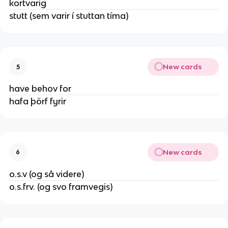
kortvarig
stutt (sem varir í stuttan tíma)
New cards
5
have behov for
hafa þörf fyrir
New cards
6
o.s.v (og så videre)
o.s.frv. (og svo framvegis)