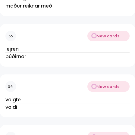
maður reiknar með
New cards
53
lejren
búðirnar
New cards
54
valgte
valdi