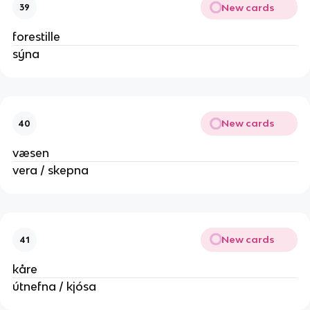
New cards
39
forestille
sýna
New cards
40
væsen
vera / skepna
New cards
41
kåre
útnefna / kjósa