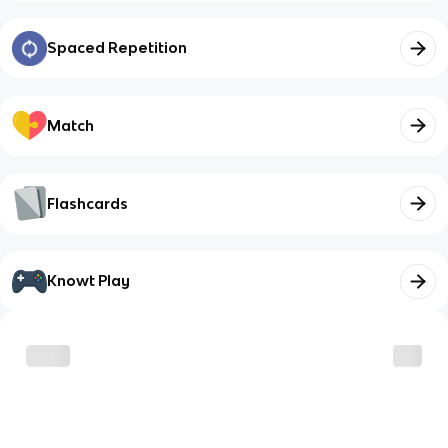
Spaced Repetition
Match
Flashcards
Knowt Play