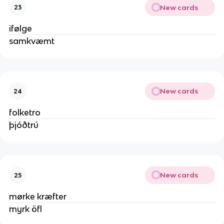
New cards
23
ifølge
samkvæmt
New cards
24
folketro
þjóðtrú
New cards
25
mørke kræfter
myrk öfl