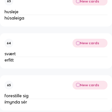
New cards
63
husleje
húsaleiga
New cards
64
svært
erfitt
New cards
65
forestille sig
ímynda sér