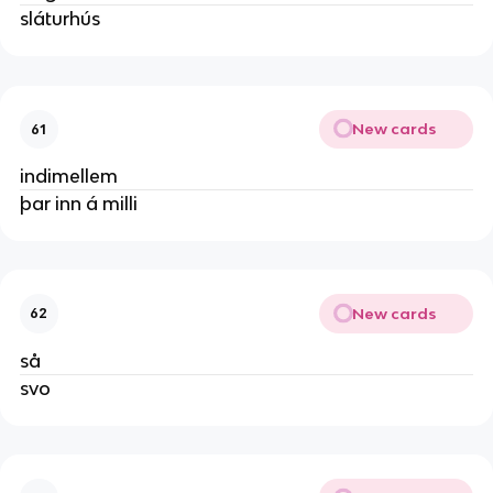
sláturhús
New cards
61
indimellem
þar inn á milli
New cards
62
så
svo