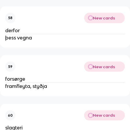
New cards
58
derfor
þess vegna
New cards
59
forsørge
framfleyta, styðja
New cards
60
slagteri