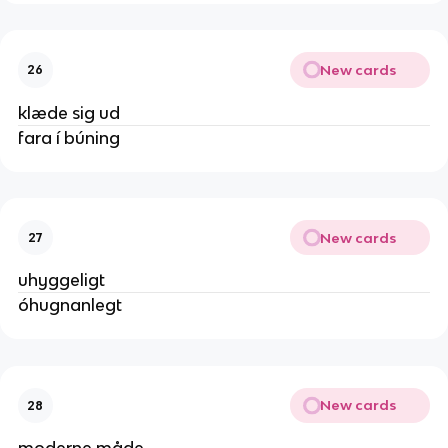
New cards
26
klæde sig ud
fara í búning
New cards
27
uhyggeligt
óhugnanlegt
New cards
28