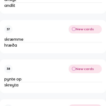
andlit
New cards
37
skræmme
hræða
New cards
38
pynte op
skreyta