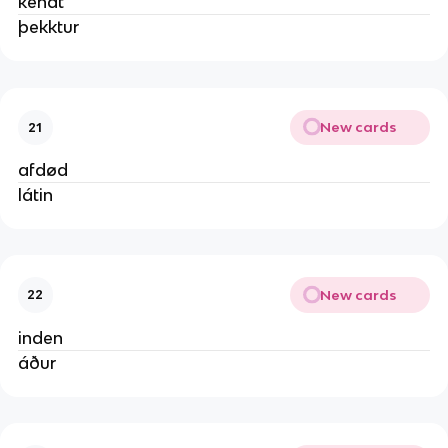
kendt
þekktur
New cards
21
afdød
látin
New cards
22
inden
áður