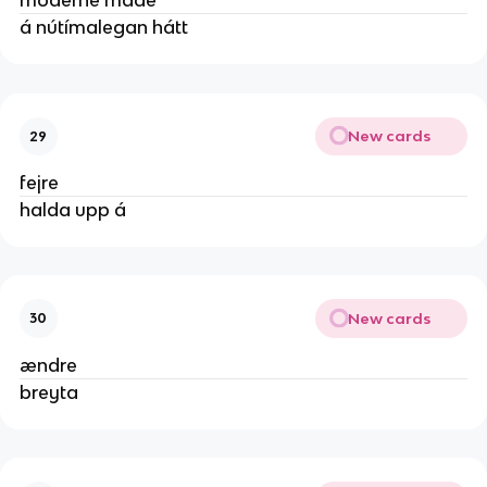
moderne måde
á nútímalegan hátt
New cards
29
fejre
halda upp á
New cards
30
ændre
breyta