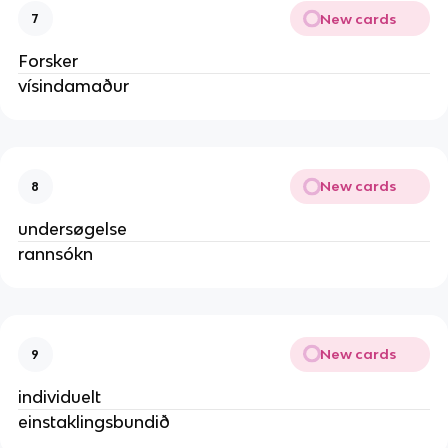
New cards
7
Forsker
vísindamaður
New cards
8
undersøgelse
rannsókn
New cards
9
individuelt
einstaklingsbundið