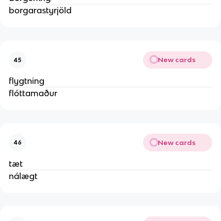
borgarastyrjöld
New cards
45
flygtning
flóttamaður
New cards
46
tæt
nálægt