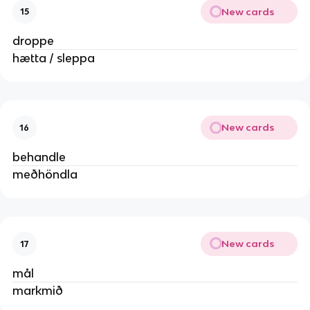
New cards
15
droppe
hætta / sleppa
New cards
16
behandle
meðhöndla
New cards
17
mål
markmið