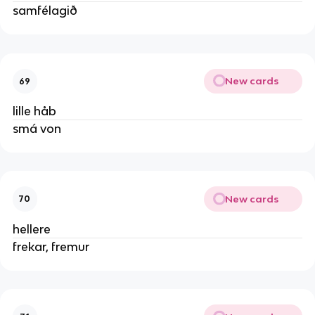
samfélagið
New cards
69
lille håb
smá von
New cards
70
hellere
frekar, fremur