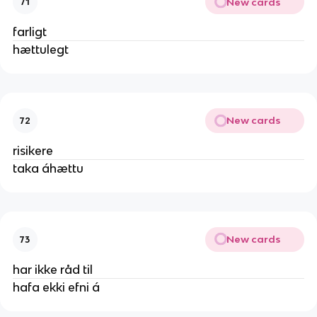
New cards
71
farligt
hættulegt
New cards
72
risikere
taka áhættu
New cards
73
har ikke råd til
hafa ekki efni á