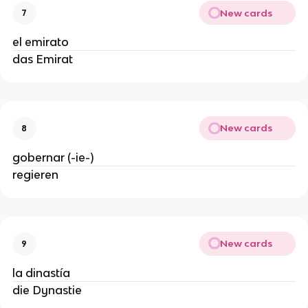
New cards
7
el emirato
das Emirat
New cards
8
gobernar (-ie-)
regieren
New cards
9
la dinastía
die Dynastie