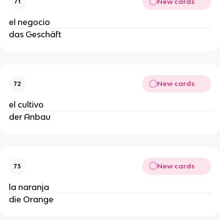
New cards
71
el negocio
das Geschäft
New cards
72
el cultivo
der Anbau
New cards
73
la naranja
die Orange