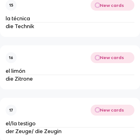
New cards
15
la técnica
die Technik
New cards
16
el limón
die Zitrone
New cards
17
el/la testigo
der Zeuge/ die Zeugin