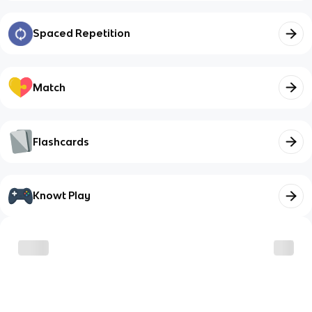
Spaced Repetition
Match
Flashcards
Knowt Play