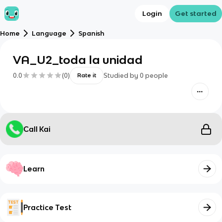
Login
Get started
Home
Language
Spanish
VA_U2_toda la unidad
0.0
(
0
)
Studied by
0
people
Rate it
Call Kai
Learn
Practice Test