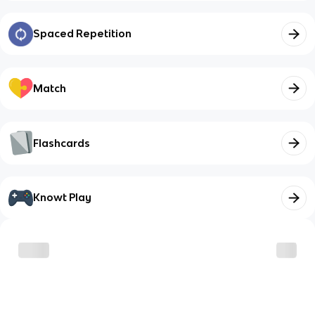
Spaced Repetition
Match
Flashcards
Knowt Play