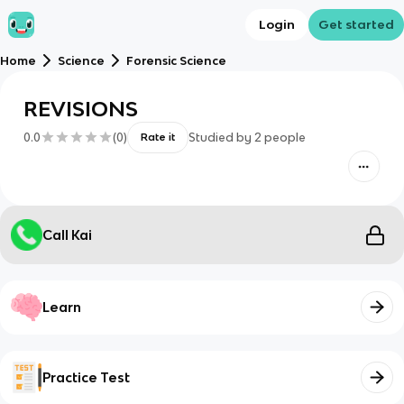
Login
Get started
Home
Science
Forensic Science
REVISIONS
0.0
(
0
)
Studied by
2
people
Rate it
Call Kai
Learn
Practice Test