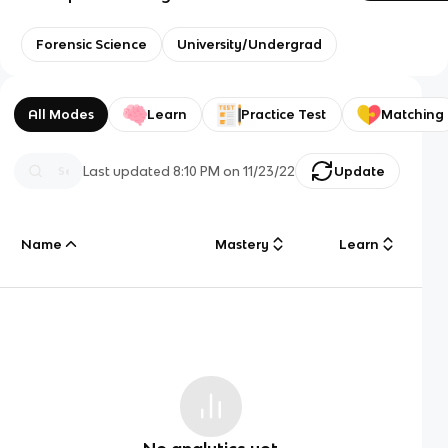
Forensic Science
University/Undergrad
All Modes
Learn
Practice Test
Matching
Last updated
8:10 PM
on
11/23/22
Update
Name
Mastery
Learn