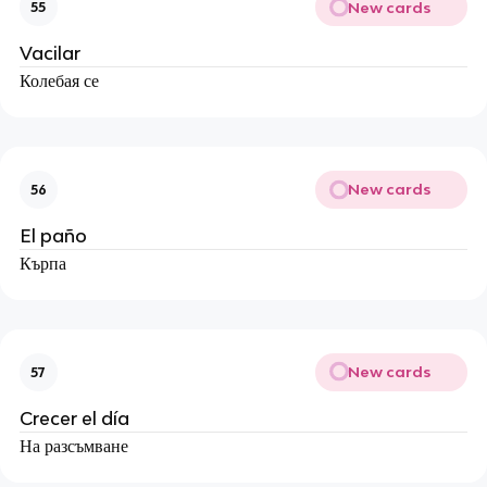
New cards
55
Vacilar
Колебая се
New cards
56
El paño
Кърпа
New cards
57
Crecer el día
На разсъмване