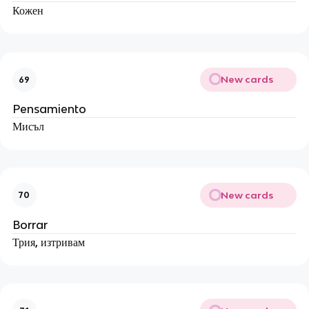
Кожен
New cards
69
Pensamiento
Мисъл
New cards
70
Borrar
Трия, изтривам