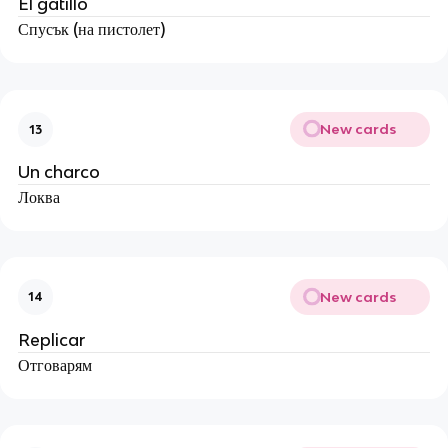
El gatillo
Спусък (на пистолет)
New cards
13
Un charco
Локва
New cards
14
Replicar
Отговарям