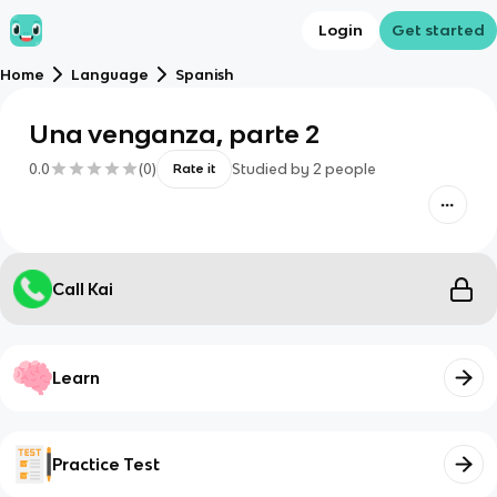
Login
Get started
Home
Language
Spanish
Una venganza, parte 2
0.0
(
0
)
Studied by
2
people
Rate it
Call Kai
Learn
Practice Test