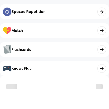
Spaced Repetition
Match
Flashcards
Knowt Play