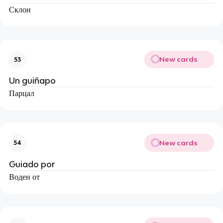
Склон
New cards
53
Un guiñapo
Парцал
New cards
54
Guiado por
Воден от