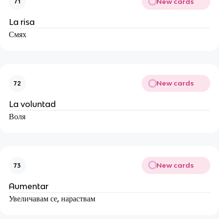
New cards
71
La risa
Смях
New cards
72
La voluntad
Воля
New cards
73
Aumentar
Увеличавам се, нараствам