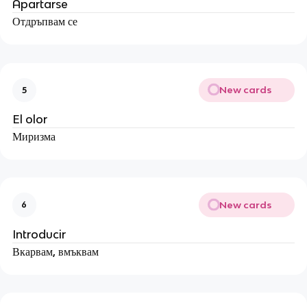
Apartarse
Отдръпвам се
New cards
5
El olor
Миризма
New cards
6
Introducir
Вкарвам, вмъквам