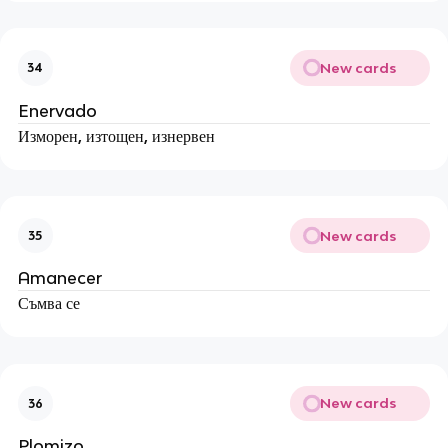
New cards
34
Enervado
Изморен, изтощен, изнервен
New cards
35
Amanecer
Съмва се
New cards
36
Plomizo