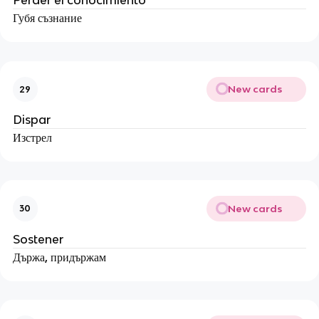
Perder el conocimiento
Губя съзнание
New cards
29
Dispar
Изстрел
New cards
30
Sostener
Държа, придържам