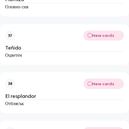
Оловно сив
New cards
37
Teñido
Оцветен
New cards
38
El resplandor
Отблясък