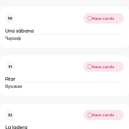
New cards
50
Una sábana
Чаршаф
New cards
51
Atar
Връзвам
New cards
52
La ladera