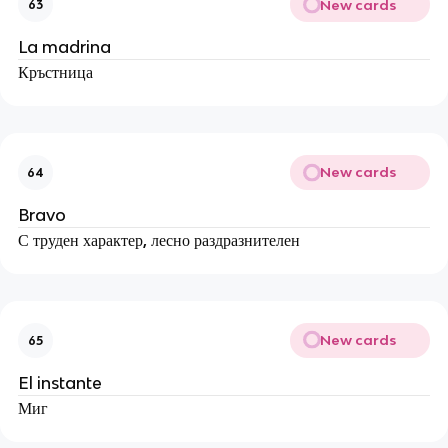
New cards
63
La madrina
Кръстница
New cards
64
Bravo
С труден характер, лесно раздразнителен
New cards
65
El instante
Миг