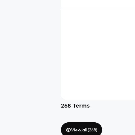
268
Terms
View all (
268
)