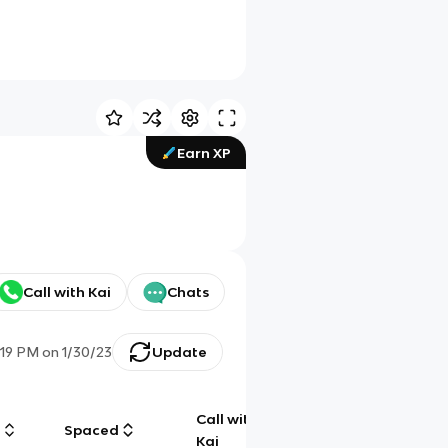
Earn XP
Call with Kai
Chats
1:19 PM
on
1/30/23
Update
Call with
g
Spaced
Chat
Kai