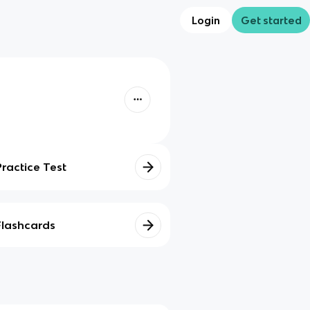
Login
Get started
Practice Test
Flashcards