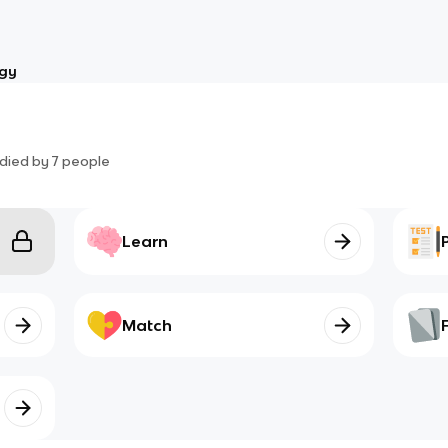
ogy
died by
7
people
Learn
Match