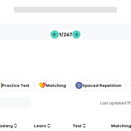
1/267
Practice Test
Matching
Spaced Repetition
Last updated
1
astery
Learn
Test
Matchin