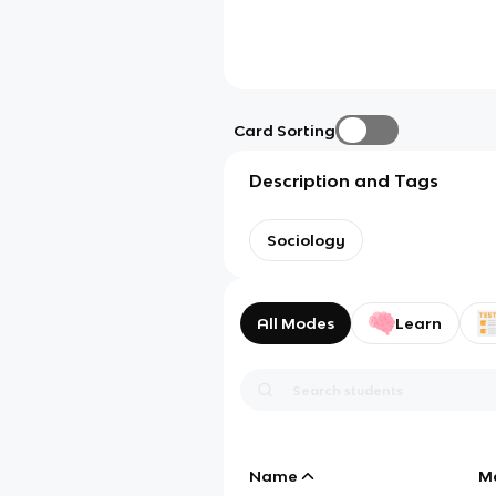
Card Sorting
Description and Tags
Sociology
All Modes
Learn
Name
M