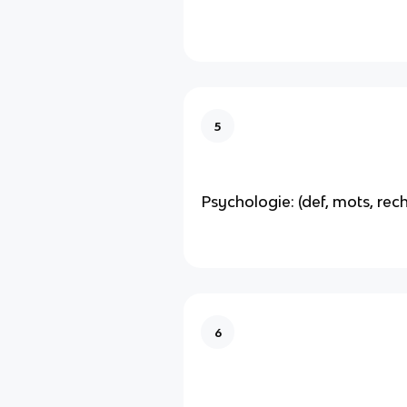
5
Psychologie: (def, mots, rec
6