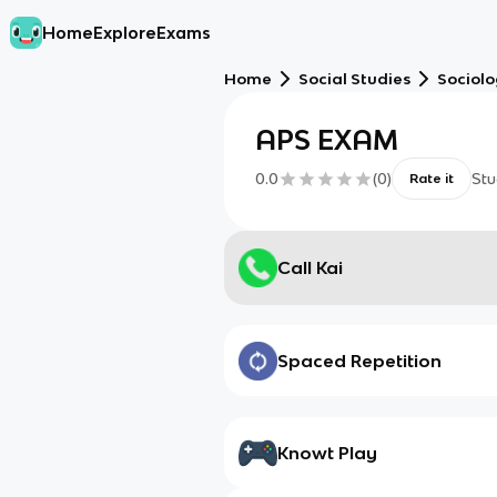
Home
Explore
Exams
Home
Social Studies
Sociol
APS EXAM
0.0
(
0
)
Stu
Rate it
Call Kai
Spaced Repetition
Knowt Play