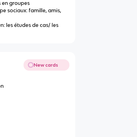
us en groupes
upe sociaux: famille, amis,
: les études de cas/ les
New cards
on