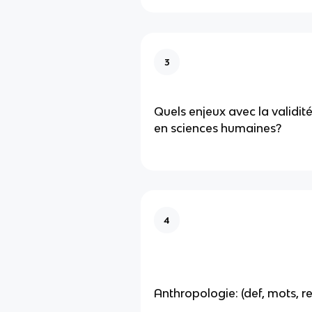
3
Quels enjeux avec la validit
en sciences humaines?
4
Anthropologie: (def, mots, r