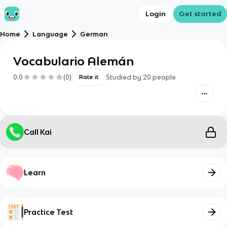
Login
Get started
Home
Language
German
Vocabulario Alemán
0.0
(
0
)
Studied by
20
people
Rate it
Call Kai
Learn
Practice Test