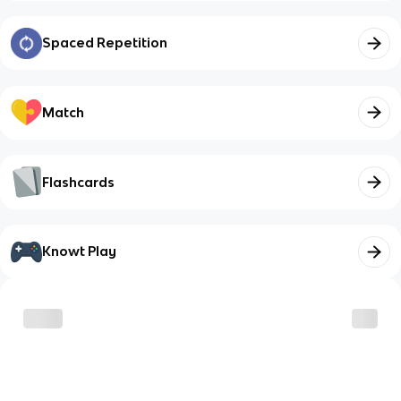
Spaced Repetition
Match
Flashcards
Knowt Play