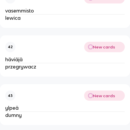
vasemmisto
lewica
New cards
42
häviäjä
przegrywacz
New cards
43
ylpeä
dumny