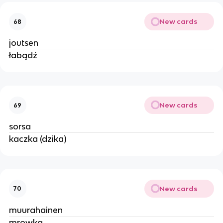
New cards
68
joutsen
łabądź
New cards
69
sorsa
kaczka (dzika)
New cards
70
muurahainen
mrowka