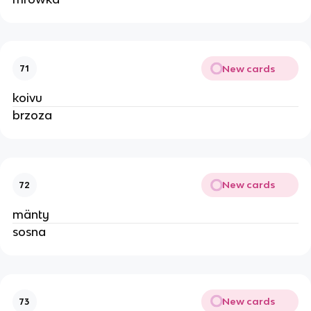
New cards
71
koivu
brzoza
New cards
72
mänty
sosna
New cards
73