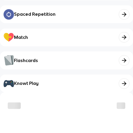
Spaced Repetition
Match
Flashcards
Knowt Play