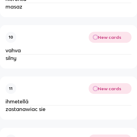
masaz
New cards
10
vahva
silny
New cards
11
ihmetellä
zastanawiac sie