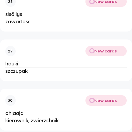
New cards
28
sisällys
zawartosc
New cards
29
hauki
szczupak
New cards
30
ohjaaja
kierownik, zwierzchnik