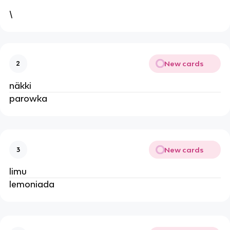
\
New cards
2
näkki
parowka
New cards
3
limu
lemoniada