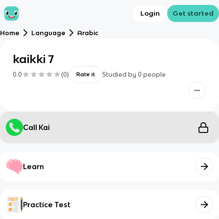
Login
Get started
Home
Language
Arabic
kaikki 7
0.0
(
0
)
Studied by
0
people
Rate it
Call Kai
Learn
Practice Test