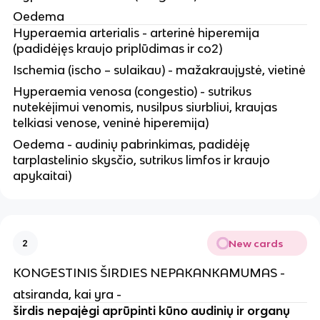
Oedema
Hyperaemia arterialis - arterinė hiperemija
(padidėjęs kraujo priplūdimas ir co2)
Ischemia (ischo – sulaikau) - mažakraujystė, vietinė
Hyperaemia venosa (congestio) - sutrikus
nutekėjimui venomis, nusilpus siurbliui, kraujas
telkiasi venose, veninė hiperemija)
Oedema - audinių pabrinkimas, padidėję
tarplastelinio skysčio, sutrikus limfos ir kraujo
apykaitai)
New cards
2
KONGESTINIS ŠIRDIES NEPAKANKAMUMAS -
atsiranda, kai yra -
širdis nepajėgi aprūpinti kūno audinių ir organų