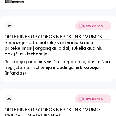
New cards
19
ARTERINĖS APYTAKOS NEPAKANKAMUMAS
Sumažėjęs arba
nutrūkęs arterinio kraujo
pritekėjimas į organą
ar jo dalį sukelia audinių
pokyčius -
ischemija
.
Jei kraujo į audinius visiškai nepatenka, pasireiškia
negrįžtamoji ischemija ir audinys
nekrozuoja
(infarktas)
New cards
20
ARTERINĖS APYTAKOS NEPAKANKAMUMO
PRIEŽASTINIAI VEIKSNIAI