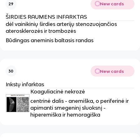
New cards
29
ŠIRDIES RAUMENS INFARKTAS
dėl vainikinių širdies arterijų stenozuojančios
aterosklerozės ir trombozės
Būdingas aneminis baltasis randas
New cards
30
Inkstų infarktas
Koaguliacinė nekrozė
centrinė dalis - anemiška, o periferinė ir
apimanti smegeninį sluoksnį -
hiperemiška ir hemoragiška