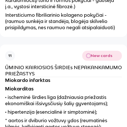
Kardiomiocitų tūrio ir formos pokyčiai - gausėja
j.a., vystosi intersticinė fibrozė.)
Intersticiumo fibriliarinio kolageno pokyčiai -
(raumuo sunkėja ir standėja, blogėja skilvelio
prisipildymas, nes raumuo negali atsipalaiduoti)
New cards
11
ŪMINIO KAIRIOSIOS ŠIRDIEs NEPAKANKAMUMO
PRIEŽASTYS
Miokardo infarktas
Miokarditas
• ischeminė širdies liga (dažniausia priežastis
ekonomiškai išsivysčiusių šalių gyventojams);
• hipertenzija (esencialinė ir simptominė);
* aortos ir dviburio vožtuvų ydos (reumatinės
kilmės, kalkėjanti aortos vožtuvo stenozė);