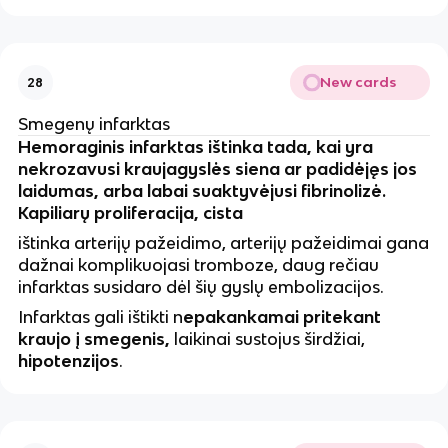
New cards
28
Smegenų infarktas
Hemoraginis infarktas ištinka tada, kai yra
nekrozavusi kraujagyslės siena ar padidėjęs jos
laidumas, arba labai suaktyvėjusi fibrinolizė.
Kapiliarų proliferacija, cista
ištinka arterijų pažeidimo, arterijų pažeidimai gana
dažnai komplikuojasi tromboze, daug rečiau
infarktas susidaro dėl šių gyslų embolizacijos.
Infarktas gali ištikti n
epakankamai pritekant
kraujo į smegenis,
laikinai sustojus širdžiai,
hipotenzijos
.