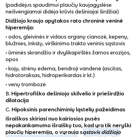
(padidėjus spaudimui plaučių kaujagyslėse
neišvengiamai didėja krūvis dešiniajai širdžiai)
Didžiojo kraujo apytakos rato chroninė veninė
hiperemija:
• odos, gleivinės ir vidaus organų cianozė, kepenų,
blužnies, inkstų, virškinimo trakto veninis sąstovis
• ūminės skrandžio ir dvylikapirštės žarnos erozijos,
opos
• kojų, strėnų edema, bendroji vandenė (ascitas,
hidrotoraksas, hidroperikardas ir kt.)
• venų trombozė
B.
Hipertrofiško dešiniojo skilvelio ir prieširdžio
dilatacija
C
. Hipoksinis parenchiminių ląstelių pažeidimas
išraiškos skiriasi nuo kairiosios pusės
nepakankamumo išraiškų tuo, kad yra tik neryški
plaučių hiperemija, o vyrauja s
ąstovis didžiojo