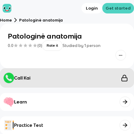
Login
Get started
Home
Patologinė anatomija
Patologinė anatomija
0.0
(
0
)
Studied by
1
person
Rate it
Call Kai
Learn
Practice Test