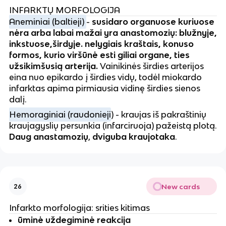
INFARKTŲ MORFOLOGIJA
Aneminiai (baltieji)
-
susidaro organuose kuriuose
nėra arba labai mažai yra anastomozių: blužnyje,
inkstuose,širdyje. nelygiais kraštais, konuso
formos, kurio viršūnė esti giliai organe, ties
užsikimšusią arterija.
Vainikinės širdies arterijos
eina nuo epikardo į širdies vidų, todėl miokardo
infarktas apima pirmiausia vidinę širdies sienos
dalį.
Hemoraginiai (raudonieji
) - kraujas iš pakraštinių
kraujagyslių persunkia (infarciruoja) pažeistą plotą.
Daug anastamozių
,
dviguba kraujotaka
.
New cards
26
Infarkto morfologija: srities kitimas
ūminė uždegiminė reakcija