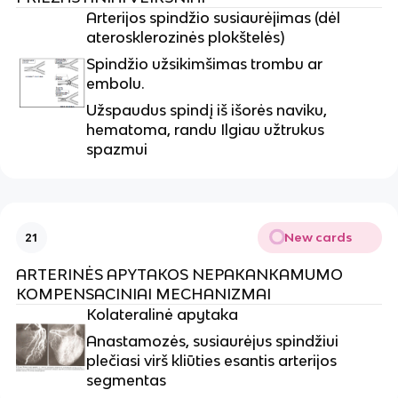
Arterijos spindžio susiaurėjimas (dėl
aterosklerozinės plokštelės)
Spindžio užsikimšimas trombu ar
embolu.
Užspaudus spindį iš išorės naviku,
hematoma, randu Ilgiau užtrukus
spazmui
New cards
21
ARTERINĖS APYTAKOS NEPAKANKAMUMO
KOMPENSACINIAI MECHANIZMAI
Kolateralinė apytaka
Anastamozės, susiaurėjus spindžiui
plečiasi virš kliūties esantis arterijos
segmentas