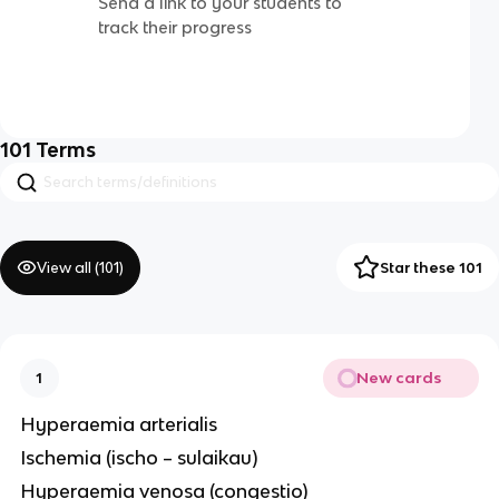
Send a link to your students to
track their progress
101
Terms
View all (
101
)
Star these 101
New cards
1
Hyperaemia arterialis
Ischemia (ischo – sulaikau)
Hyperaemia venosa (congestio)