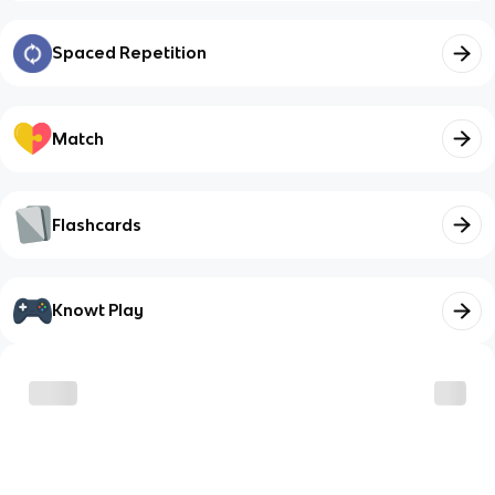
Spaced Repetition
Match
Flashcards
Knowt Play