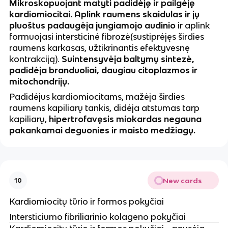
Mikroskopuojant matyti padidėję ir pailgėję
kardiomiocitai. Aplink raumens skaidulas ir jų
pluoštus padaugėja jungiamojo audinio
ir aplink
formuojasi intersticinė fibrozė(sustiprėjęs širdies
raumens karkasas, užtikrinantis efektyvesnę
kontrakciją).
Suintensyvėja baltymų sintezė,
padidėja branduoliai, daugiau citoplazmos ir
mitochondrijų.
Padidėjus kardiomiocitams, mažėja širdies
raumens kapiliarų tankis, didėja atstumas tarp
kapiliarų,
hipertrofavęsis miokardas negauna
pakankamai deguonies ir maisto medžiagų.
New cards
10
Kardiomiocitų tūrio ir formos pokyčiai
Intersticiumo fibriliarinio kolageno pokyčiai