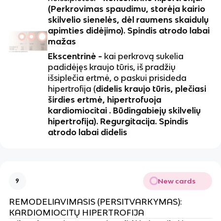
(Perkrovimas spaudimu, storėja kairio
skilvelio sienelės, dėl raumens skaidulų
apimties didėjimo). Spindis atrodo labai
mažas
Ekscentrinė -
kai perkrovą sukelia
padidėjęs kraujo tūris, iš pradžių
išsiplečia ertmė, o paskui prisideda
hipertrofija (
didelis kraujo tūris, plečiasi
širdies ertmė, hipertrofuoja
kardiomiocitai . Būdingabiejų skilvelių
hipertrofija). Regurgitacija. Spindis
atrodo labai didelis
New cards
9
REMODELIAVIMASIS (PERSITVARKYMAS):
KARDIOMIOCITŲ HIPERTROFIJA