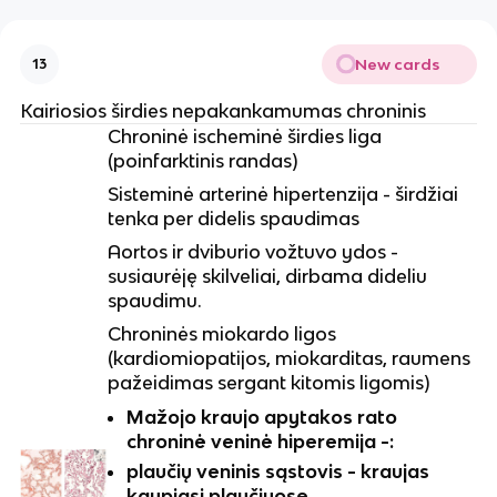
New cards
13
Kairiosios širdies nepakankamumas chroninis
Chroninė ischeminė širdies liga
(poinfarktinis randas)
Sisteminė arterinė hipertenzija - širdžiai
tenka per didelis spaudimas
Aortos ir dviburio vožtuvo ydos -
susiaurėję skilveliai, dirbama dideliu
spaudimu.
Chroninės miokardo ligos
(kardiomiopatijos, miokarditas, raumens
pažeidimas sergant kitomis ligomis)
Mažojo kraujo apytakos rato
chroninė veninė hiperemija -:
plaučių veninis sąstovis - kraujas
kaupiasi plaučiuose