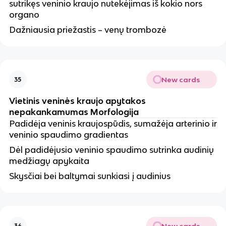
sutrikęs veninio kraujo nutekėjimas iš kokio nors
organo
Dažniausia priežastis – venų trombozė
New cards
35
Vietinis veninės kraujo apytakos
nepakankamumas Morfologija
Padidėja veninis kraujospūdis, sumažėja arterinio ir
veninio spaudimo gradientas
Dėl padidėjusio veninio spaudimo sutrinka audinių
medžiagų apykaita
Skysčiai bei baltymai sunkiasi į audinius
New cards
36