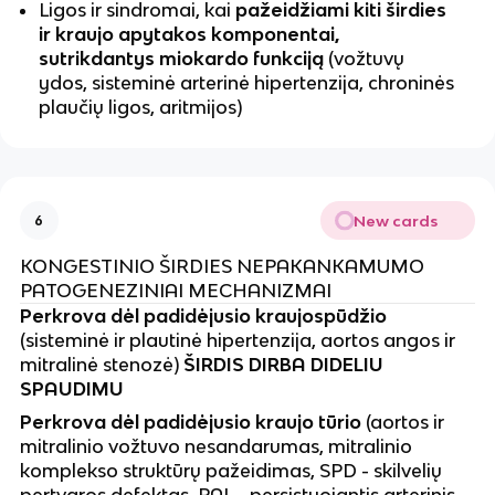
Ligos ir sindromai, kai
pažeidžiami kiti širdies
ir kraujo apytakos komponentai,
sutrikdantys miokardo funkciją
(vožtuvų
ydos, sisteminė arterinė hipertenzija, chroninės
plaučių ligos, aritmijos)
New cards
6
KONGESTINIO ŠIRDIES NEPAKANKAMUMO
PATOGENEZINIAI MECHANIZMAI
Perkrova dėl padidėjusio kraujospūdžio
(sisteminė ir plautinė hipertenzija, aortos angos ir
mitralinė stenozė)
ŠIRDIS DIRBA DIDELIU
SPAUDIMU
Perkrova dėl padidėjusio kraujo tūrio
(aortos ir
mitralinio vožtuvo nesandarumas, mitralinio
komplekso struktūrų pažeidimas, SPD - skilvelių