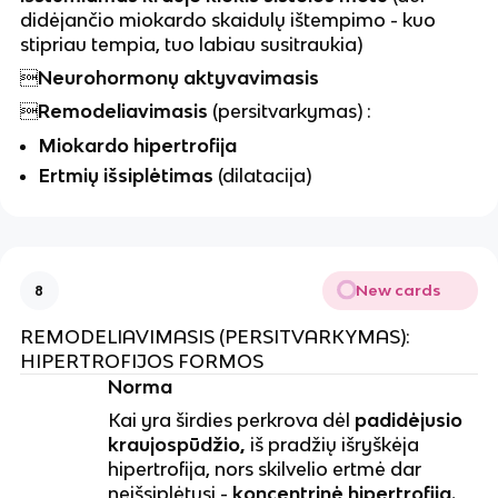
didėjančio miokardo skaidulų ištempimo - kuo
stipriau tempia, tuo labiau susitraukia)

Neurohormonų aktyvavimasis

Remodeliavimasis
(persitvarkymas) :
Miokardo hipertrofija
Ertmių išsiplėtimas
(dilatacija)
New cards
8
REMODELIAVIMASIS (PERSITVARKYMAS):
HIPERTROFIJOS FORMOS
Norma
Kai yra širdies perkrova dėl
padidėjusio
kraujospūdžio,
iš pradžių išryškėja
hipertrofija, nors skilvelio ertmė dar
neišsiplėtusi -
koncentrinė hipertrofija.