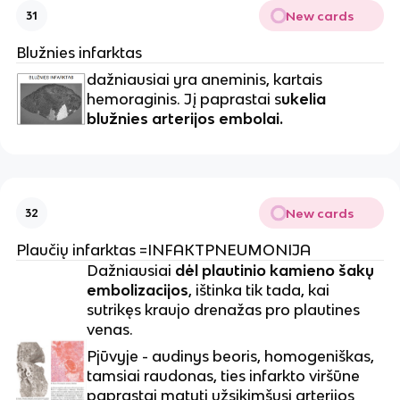
New cards
31
Blužnies infarktas
dažniausiai yra aneminis, kartais
hemoraginis. Jį paprastai s
ukelia
blužnies arterijos embolai.
New cards
32
Plaučių infarktas =INFAKTPNEUMONIJA
Dažniausiai
dėl plautinio kamieno šakų
embolizacijos
, ištinka tik tada, kai
sutrikęs kraujo drenažas pro plautines
venas.
Pjūvyje - audinys beoris, homogeniškas,
tamsiai raudonas, ties infarkto viršūne
paprastai matyti užsikimšusi arterijos