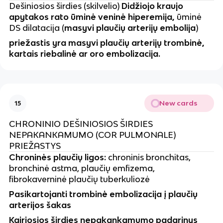
Dešiniosios širdies (skilvelio)
Didžiojo kraujo
apytakos rato ūminė veninė hiperemija,
ūminė
DS dilatacija (
masyvi plaučių arterijų embolija
)
priežastis yra masyvi plaučių arterijų trombinė,
kartais riebalinė ar oro embolizacija.
New cards
15
CHRONINIO DEŠINIOSIOS ŠIRDIES
NEPAKANKAMUMO (COR PULMONALE)
PRIEŽASTYS
Chroninės plaučių ligos:
chroninis bronchitas,
bronchinė astma, plaučių emfizema,
fibrokaverninė plaučių tuberkuliozė
Pasikartojanti trombinė embolizacija į plaučių
arterijos šakas
Kairiosios širdies nepakankamumo padarinys