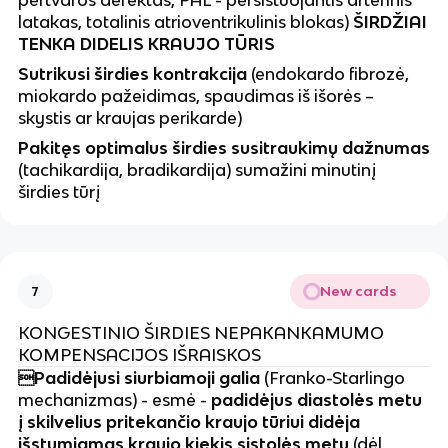
pertvaros defektas, PAL - persistuojantis arterinis
latakas, totalinis atrioventrikulinis blokas)
ŠIRDŽIAI
TENKA DIDELIS KRAUJO TŪRIS
Sutrikusi širdies kontrakcija
(endokardo fibrozė,
miokardo pažeidimas, spaudimas iš išorės –
skystis ar kraujas perikarde)
Pakitęs optimalus širdies susitraukimų dažnumas
(tachikardija, bradikardija) sumažini minutinį
širdies tūrį
New cards
7
KONGESTINIO ŠIRDIES NEPAKANKAMUMO
KOMPENSACIJOS IŠRAISKOS
Padidėjusi siurbiamoji galia
(Franko-Starlingo
mechanizmas) - esmė -
padidėjus diastolės metu
į skilvelius pritekančio kraujo tūriui didėja
išstumiamas kraujo kiekis sistolės metu
(dėl