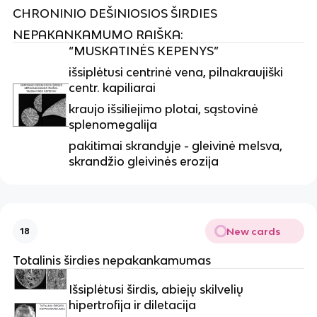
CHRONINIO DEŠINIOSIOS ŠIRDIES
NEPAKANKAMUMO RAIŠKA:
“MUSKATINĖS KEPENYS”
išsiplėtusi centrinė vena, pilnakraujiški
centr. kapiliarai
kraujo išsiliejimo plotai, sąstovinė
splenomegalija
pakitimai skrandyje - gleivinė melsva,
skrandžio gleivinės erozija
New cards
18
Totalinis širdies nepakankamumas
Išsiplėtusi širdis, abiejų skilvelių
hipertrofija ir diletacija