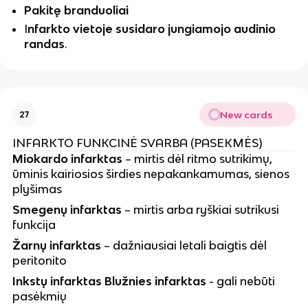
Pakitę branduoliai
I
nfarkto vietoje susidaro jungiamojo audinio
randas
.
New cards
27
INFARKTO FUNKCINĖ SVARBA (PASEKMĖS)
Miokardo infarktas
– mirtis dėl ritmo sutrikimų,
ūminis kairiosios širdies nepakankamumas, sienos
plyšimas
Smegenų infarktas
– mirtis arba ryškiai sutrikusi
funkcija
Žarnų infarktas
– dažniausiai letali baigtis dėl
peritonito
Inkstų infarktas Blužnies infarktas
- gali nebūti
pasėkmių