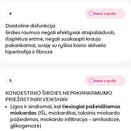
New cards
4
Diastolinė disfunkcija
širdies raumuo negali efektyviai atsipalaiduoti,
išsiplėtusi ertmė, negali susikaupti kraujo
pakankamai, susiję su ryškia kairio skilvelio
hipertrofija ir fibrozė
New cards
5
KONGESTINIO ŠIRDIES NEPAKANKAMUMO
PRIEŽASTINIAI VEIKSNIAI
Ligos ir sindromai, kai
tiesiogiai pažeidžiamas
miokardas
(IŠL, miokarditai, toksinis miokardo
pažeidimas, miokardo infiltracija – amiloidozė,
glikogenozė)