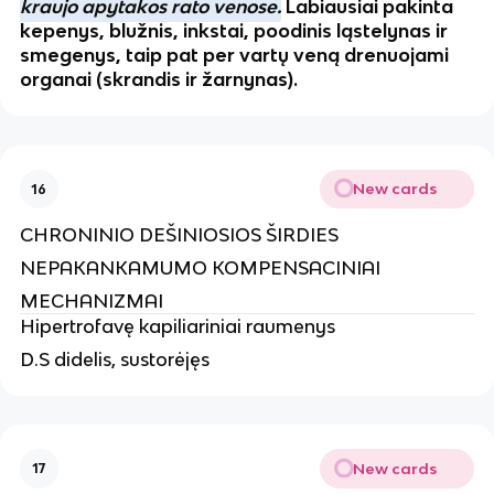
kraujo apytakos rato venose.
Labiausiai pakinta
kepenys, blužnis, inkstai, poodinis ląstelynas ir
smegenys, taip pat per vartų veną drenuojami
organai (skrandis ir žarnynas).
New cards
16
CHRONINIO DEŠINIOSIOS ŠIRDIES
NEPAKANKAMUMO KOMPENSACINIAI
MECHANIZMAI
Hipertrofavę kapiliariniai raumenys
D.S didelis, sustorėjęs
New cards
17