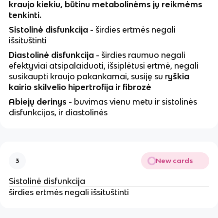
kraujo kiekiu, būtinu metabolinėms jų reikmėms
tenkinti.
Sistolinė disfunkcija
- širdies ertmės negali
išsituštinti
Diastolinė disfunkcija
- širdies raumuo negali
efektyviai atsipalaiduoti, išsiplėtusi ertmė, negali
susikaupti kraujo pakankamai, susiję su r
yškia
kairio skilvelio hipertrofija ir fibrozė
Abiejų derinys
- buvimas vienu metu ir sistolinės
disfunkcijos, ir diastolinės
New cards
3
Sistolinė disfunkcija
širdies ertmės negali išsituštinti