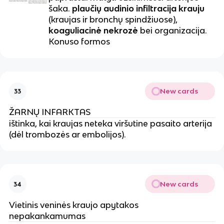
šaka.
plaučių audinio infiltracija krauju
(kraujas ir bronchų spindžiuose),
koaguliacinė nekrozė
bei organizacija.
Konuso formos
New cards
33
ŽARNŲ INFARKTAS
ištinka, kai kraujas neteka viršutine pasaito arterija
(dėl trombozės ar embolijos).
New cards
34
Vietinis veninės kraujo apytakos
nepakankamumas