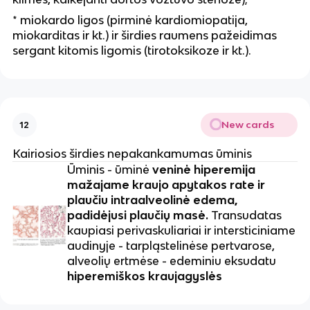
* miokardo ligos (pirminė kardiomiopatija,
miokarditas ir kt.) ir širdies raumens pažeidimas
sergant kitomis ligomis (tirotoksikoze ir kt.).
New cards
12
Kairiosios širdies nepakankamumas ūminis
Ūminis - ūminė
veninė hiperemija
mažajame kraujo apytakos rate ir
plaučiu intraalveolinė edema,
padidėjusi plaučių masė.
Transudatas
kaupiasi perivaskuliariai ir intersticiniame
audinyje - tarpląstelinėse pertvarose,
alveolių ertmėse - edeminiu eksudatu
hiperemiškos kraujagyslės