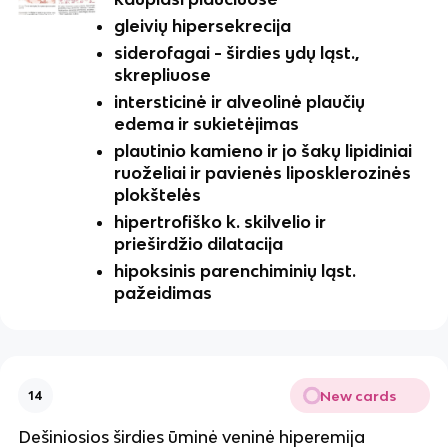
gleivių hipersekrecija
siderofagai - širdies ydų ląst.,
skrepliuose
intersticinė ir alveolinė plaučių
edema ir sukietėjimas
plautinio kamieno ir jo šakų lipidiniai
ruoželiai ir pavienės liposklerozinės
plokštelės
hipertrofiško k. skilvelio ir
prieširdžio dilatacija
hipoksinis parenchiminių ląst.
pažeidimas
New cards
14
Dešiniosios širdies ūminė veninė hiperemija