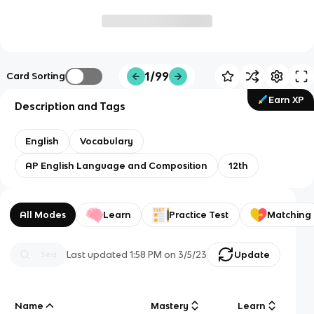
1/99
Card Sorting
Earn XP
Description and Tags
English
Vocabulary
AP English Language and Composition
12th
All Modes
Learn
Practice Test
Matching
Last updated
1:58 PM
on
3/5/23
Update
Name
Mastery
Learn