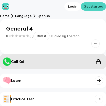
Login
Get started
Home
Language
Spanish
General 4
0.0
(
0
)
Studied by
1
person
Rate it
Call Kai
Learn
Practice Test