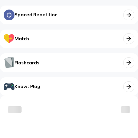
Spaced Repetition
Match
Flashcards
Knowt Play