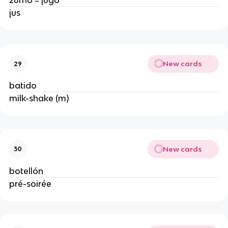
zumo = jugo
jus
New cards
29
batido
milk-shake (m)
New cards
30
botellón
pré-soirée