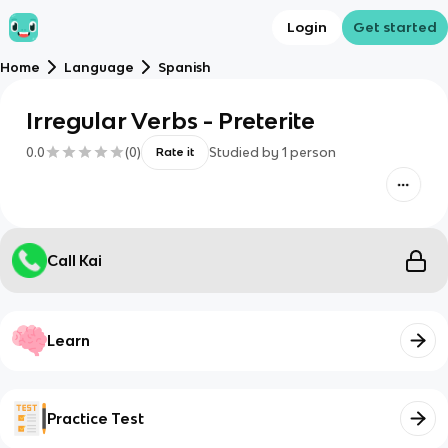
Login
Get started
Home
Language
Spanish
Irregular Verbs - Preterite
0.0
(
0
)
Studied by
1
person
Rate it
Call Kai
Learn
Practice Test