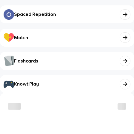
Spaced Repetition
Match
Flashcards
Knowt Play