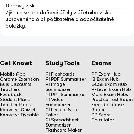
Daňový zisk
Zjišťuje se pro daňové účely z účetního zisku
upraveného o připočitatelné a odpočitatelné
položky.
Get Knowt
Study Tools
Exams
Mobile App
AI Flashcards
AP Exam Hub
Chrome Extension
AI PDF Summarizer
IB Exam Hub
Bulk Discounts
AI Image
GCSE Exam Hub
Teachers
Summarizer
A-Level Exam Hub
Feedback
AI PPT Summarizer
More Exam Hubs
Student Plans
AI Video
Practice Test Room
Teacher Plans
Summarizer
Free-Response
Knowt vs Quizlet
AI Lecture Note
Room
Knowt vs Fiveable
Taker
AP Score
AI Spreadsheet
Calculator
Summarizer
Flashcard Maker