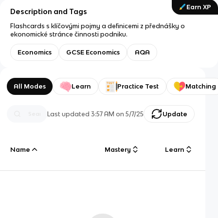
Earn XP
Description and Tags
Flashcards s klíčovými pojmy a definicemi z přednášky o
ekonomické stránce činnosti podniku.
Economics
GCSE Economics
AQA
All Modes
Learn
Practice Test
Matching
Last updated
3:57 AM
on
5/7/25
Update
Name
Mastery
Learn