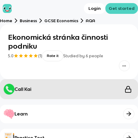
Login
Get started
Home
Business
GCSE Economics
AQA
Ekonomická stránka činnosti
podniku
5.0
(
1
)
Studied by
6
people
Rate it
Call Kai
Learn
Practice Test