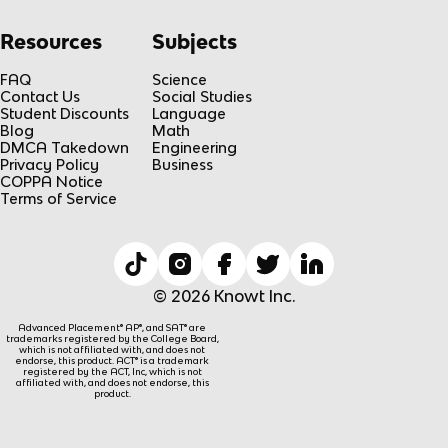
Resources
Subjects
FAQ
Science
Contact Us
Social Studies
Student Discounts
Language
Blog
Math
DMCA Takedown
Engineering
Privacy Policy
Business
COPPA Notice
Terms of Service
© 2026 Knowt Inc.
Advanced Placement® AP®, and SAT® are
trademarks registered by the College Board,
which is not affiliated with, and does not
endorse, this product. ACT® is a trademark
registered by the ACT, Inc, which is not
affiliated with, and does not endorse, this
product.