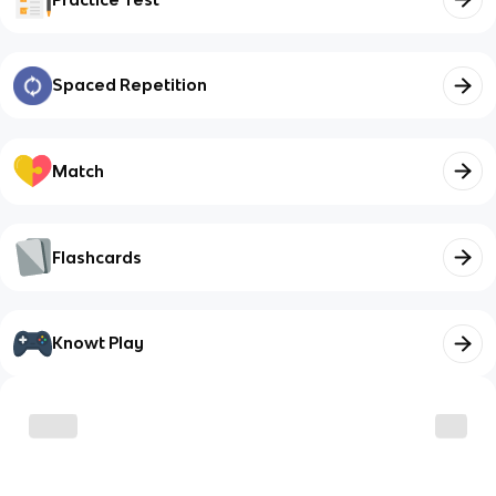
Spaced Repetition
Match
Flashcards
Knowt Play