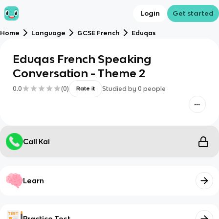
Login
Get started
Home
Language
GCSE French
Eduqas
Eduqas French Speaking
Conversation - Theme 2
0.0
(
0
)
Studied by
0
people
Rate it
Call Kai
Learn
Practice Test