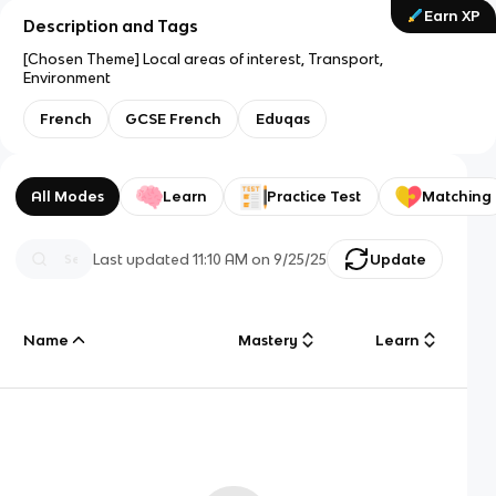
Earn XP
Description and Tags
[Chosen Theme] Local areas of interest, Transport,
Environment
French
GCSE French
Eduqas
All Modes
Learn
Practice Test
Matching
Last updated
11:10 AM
on
9/25/25
Update
Name
Mastery
Learn