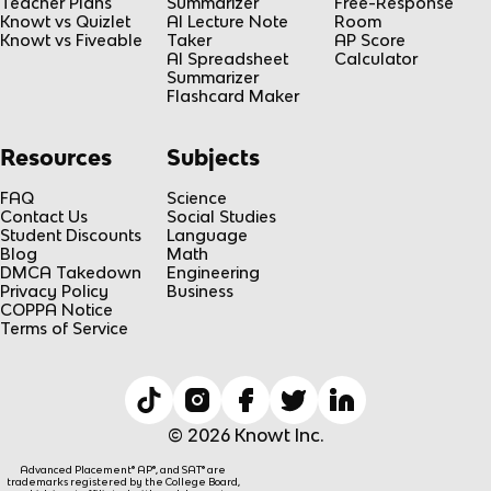
Teacher Plans
Summarizer
Free-Response
Knowt vs Quizlet
AI Lecture Note
Room
Knowt vs Fiveable
Taker
AP Score
AI Spreadsheet
Calculator
Summarizer
Flashcard Maker
Resources
Subjects
FAQ
Science
Contact Us
Social Studies
Student Discounts
Language
Blog
Math
DMCA Takedown
Engineering
Privacy Policy
Business
COPPA Notice
Terms of Service
© 2026 Knowt Inc.
Advanced Placement® AP®, and SAT® are
trademarks registered by the College Board,