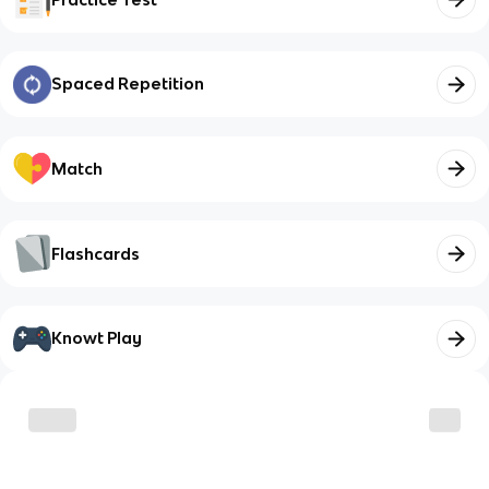
Spaced Repetition
Match
Flashcards
Knowt Play