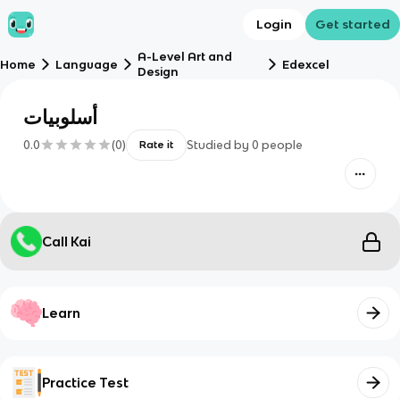
Login
Get started
A-Level Art and
Home
Language
Edexcel
Design
أسلوبيات
0.0
(
0
)
Studied by
0
people
Rate it
Call Kai
Learn
Practice Test