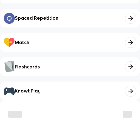
Spaced Repetition
Match
Flashcards
Knowt Play