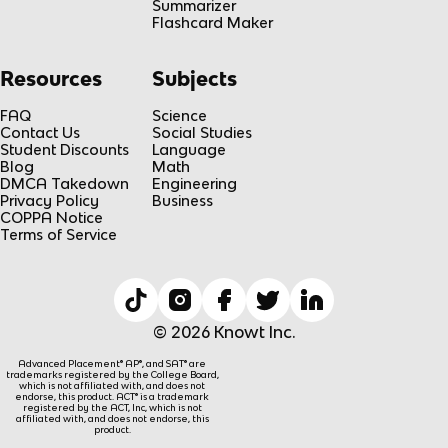
Summarizer
Flashcard Maker
Resources
Subjects
FAQ
Science
Contact Us
Social Studies
Student Discounts
Language
Blog
Math
DMCA Takedown
Engineering
Privacy Policy
Business
COPPA Notice
Terms of Service
© 2026 Knowt Inc.
Advanced Placement® AP®, and SAT® are
trademarks registered by the College Board,
which is not affiliated with, and does not
endorse, this product. ACT® is a trademark
registered by the ACT, Inc, which is not
affiliated with, and does not endorse, this
product.