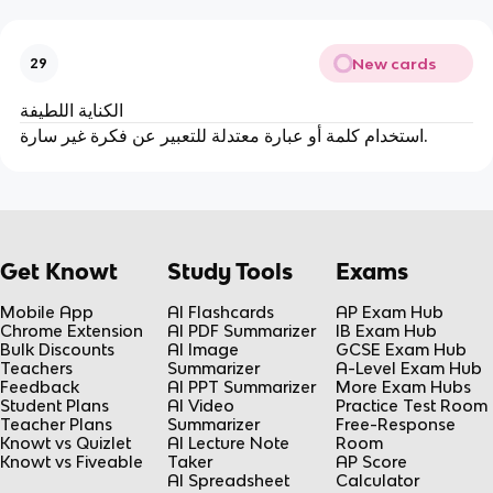
New cards
29
الكناية اللطيفة
استخدام كلمة أو عبارة معتدلة للتعبير عن فكرة غير سارة.
Get Knowt
Study Tools
Exams
Mobile App
AI Flashcards
AP Exam Hub
Chrome Extension
AI PDF Summarizer
IB Exam Hub
Bulk Discounts
AI Image
GCSE Exam Hub
Teachers
Summarizer
A-Level Exam Hub
Feedback
AI PPT Summarizer
More Exam Hubs
Student Plans
AI Video
Practice Test Room
Teacher Plans
Summarizer
Free-Response
Knowt vs Quizlet
AI Lecture Note
Room
Knowt vs Fiveable
Taker
AP Score
AI Spreadsheet
Calculator