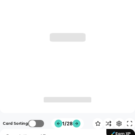
1/28
Card Sorting
Earn XP