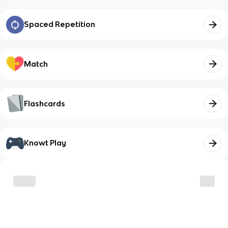
Spaced Repetition
Match
Flashcards
Knowt Play