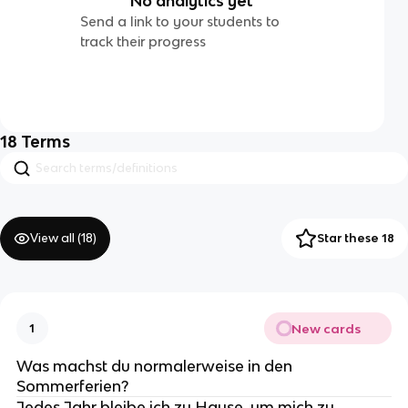
No analytics yet
Send a link to your students to
track their progress
18
Terms
View all (
18
)
Star these 18
New cards
1
Was machst du normalerweise in den
Sommerferien?
Jedes Jahr bleibe ich zu Hause, um mich zu