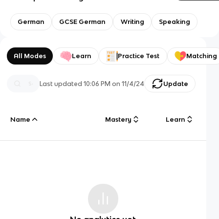
German
GCSE German
Writing
Speaking
All Modes
Learn
Practice Test
Matching
Last updated
10:06 PM
on
11/4/24
Update
Name
Mastery
Learn