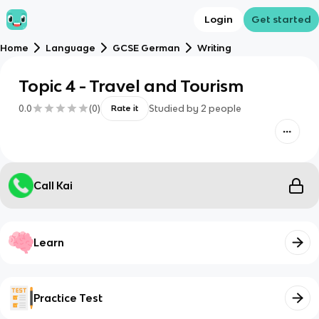
Login
Get started
Home
Language
GCSE German
Writing
Topic 4 - Travel and Tourism
0.0
(
0
)
Studied by
2
people
Rate it
Call Kai
Learn
Practice Test