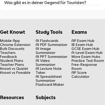
Was gibt es in deiner Gegend für Touristen?
Get Knowt
Study Tools
Exams
Mobile App
AI Flashcards
AP Exam Hub
Chrome Extension
AI PDF Summarizer
IB Exam Hub
Bulk Discounts
AI Image
GCSE Exam Hub
Teachers
Summarizer
A-Level Exam Hub
Feedback
AI PPT Summarizer
More Exam Hubs
Student Plans
AI Video
Practice Test Room
Teacher Plans
Summarizer
Free-Response
Knowt vs Quizlet
AI Lecture Note
Room
Knowt vs Fiveable
Taker
AP Score
AI Spreadsheet
Calculator
Summarizer
Flashcard Maker
Resources
Subjects