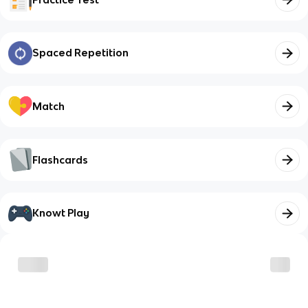
Spaced Repetition
Match
Flashcards
Knowt Play