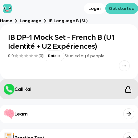
Login
Get started
Home
Language
IB Language B (SL)
IB DP-1 Mock Set - French B (U1
Identité + U2 Expériences)
0.0
(
0
)
Studied by
6
people
Rate it
Call Kai
Learn
Practice Test