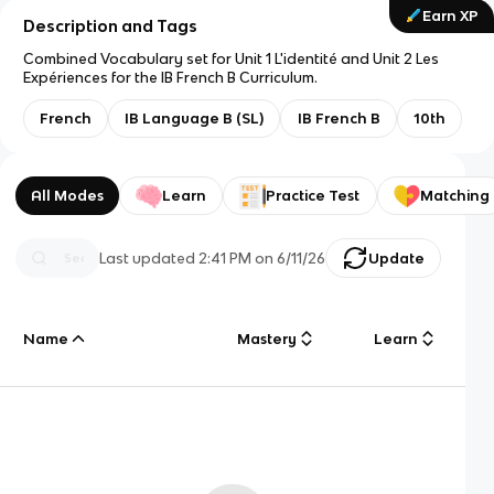
Earn XP
Description and Tags
Combined Vocabulary set for Unit 1 L'identité and Unit 2 Les
Expériences for the IB French B Curriculum.
French
IB Language B (SL)
IB French B
10th
All Modes
Learn
Practice Test
Matching
Last updated
2:41 PM
on
6/11/26
Update
Name
Mastery
Learn