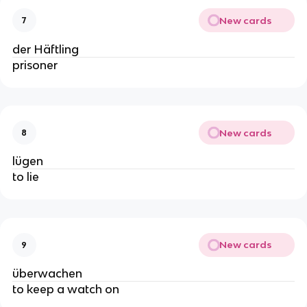
New cards
7
der Häftling
prisoner
New cards
8
lügen
to lie
New cards
9
überwachen
to keep a watch on