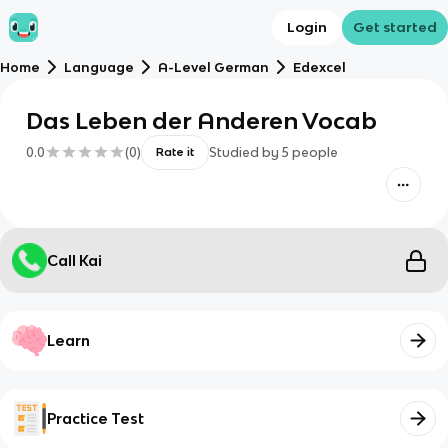
Login
Get started
Home
Language
A-Level German
Edexcel
Das Leben der Anderen Vocab
0.0
(
0
)
Studied by
5
people
Rate it
Call Kai
Learn
Practice Test