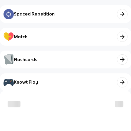
Spaced Repetition
Match
Flashcards
Knowt Play