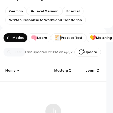
German
A-Level German
Edexcel
Written Response to Works and Translation
All Modes
Learn
Practice Test
Matching
Last updated
1:11 PM
on
6/6/25
Update
Name
Mastery
Learn