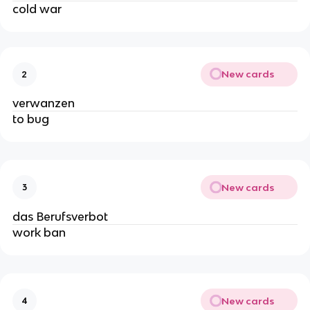
cold war
New cards
2
verwanzen
to bug
New cards
3
das Berufsverbot
work ban
New cards
4