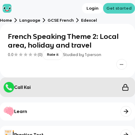
Login
Get started
Home
Language
GCSE French
Edexcel
French Speaking Theme 2: Local
area, holiday and travel
0.0
(
0
)
Studied by
1
person
Rate it
Call Kai
Learn
Practice Test