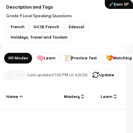
Earn XP
Description and Tags
Grade 9 Level Speaking Questions
French
GCSE French
Edexcel
Holidays, Travel and Tourism
All Modes
Learn
Practice Test
Matching
Last updated
1:56 PM
on
6/6/26
Update
Name
Mastery
Learn