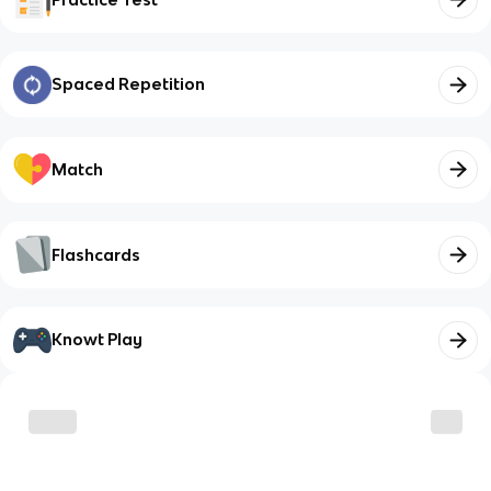
Spaced Repetition
Match
Flashcards
Knowt Play