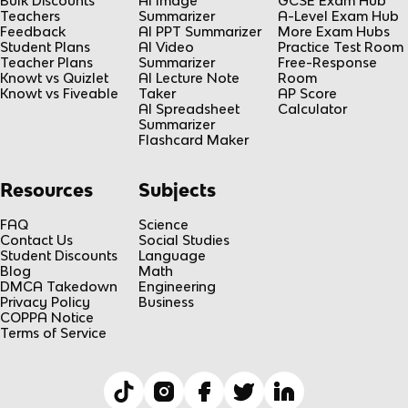
Bulk Discounts
AI Image
GCSE Exam Hub
Teachers
Summarizer
A-Level Exam Hub
Feedback
AI PPT Summarizer
More Exam Hubs
Student Plans
AI Video
Practice Test Room
Teacher Plans
Summarizer
Free-Response
Knowt vs Quizlet
AI Lecture Note
Room
Knowt vs Fiveable
Taker
AP Score
AI Spreadsheet
Calculator
Summarizer
Flashcard Maker
Resources
Subjects
FAQ
Science
Contact Us
Social Studies
Student Discounts
Language
Blog
Math
DMCA Takedown
Engineering
Privacy Policy
Business
COPPA Notice
Terms of Service