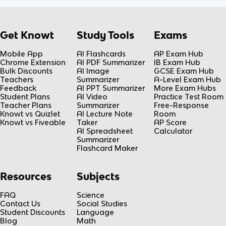
Get Knowt
Study Tools
Exams
Mobile App
AI Flashcards
AP Exam Hub
Chrome Extension
AI PDF Summarizer
IB Exam Hub
Bulk Discounts
AI Image
GCSE Exam Hub
Teachers
Summarizer
A-Level Exam Hub
Feedback
AI PPT Summarizer
More Exam Hubs
Student Plans
AI Video
Practice Test Room
Teacher Plans
Summarizer
Free-Response
Knowt vs Quizlet
AI Lecture Note
Room
Knowt vs Fiveable
Taker
AP Score
AI Spreadsheet
Calculator
Summarizer
Flashcard Maker
Resources
Subjects
FAQ
Science
Contact Us
Social Studies
Student Discounts
Language
Blog
Math