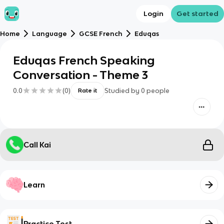
Login
Get started
Home
Language
GCSE French
Eduqas
Eduqas French Speaking
Conversation - Theme 3
0.0
(
0
)
Studied by
0
people
Rate it
Call Kai
Learn
Practice Test