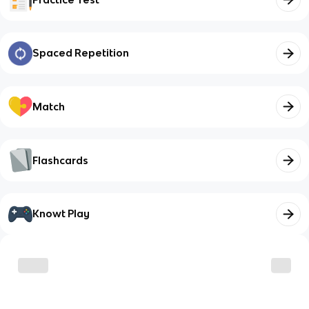
Spaced Repetition
Match
Flashcards
Knowt Play