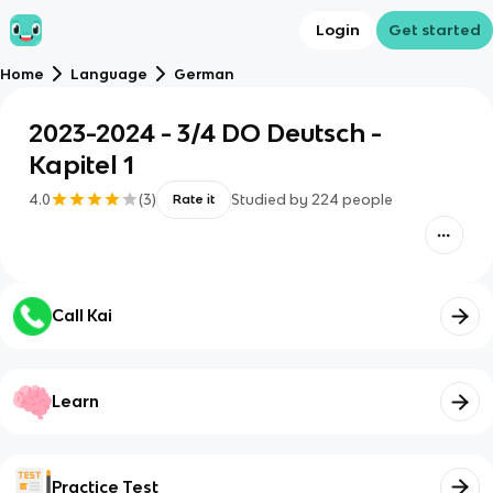
Login
Get started
Home
Language
German
2023-2024 - 3/4 DO Deutsch -
Kapitel 1
4.0
(
3
)
Studied by
224
people
Rate it
Call Kai
Learn
Practice Test