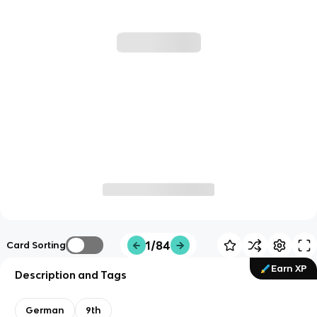
1/84
Card Sorting
Earn XP
Description and Tags
German
9th