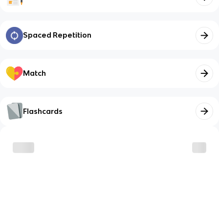
Spaced Repetition
Match
Flashcards