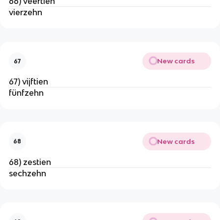
66) veertien
vierzehn
New cards
67
67) vijftien
fünfzehn
New cards
68
68) zestien
sechzehn