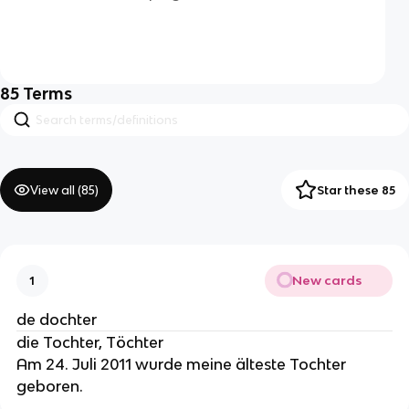
85
Terms
View all (
85
)
Star these 85
New cards
1
de dochter
die Tochter, Töchter
Am 24. Juli 2011 wurde meine älteste Tochter
geboren.