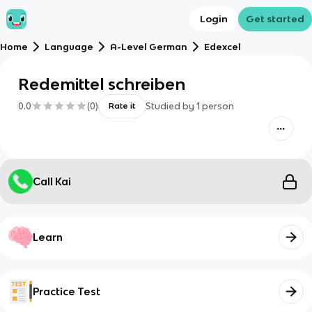
Login
Get started
Home
Language
A-Level German
Edexcel
Redemittel schreiben
0.0
(
0
)
Studied by
1
person
Rate it
Call Kai
Learn
Practice Test