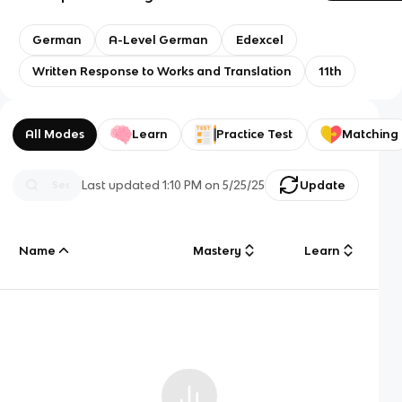
German
A-Level German
Edexcel
Written Response to Works and Translation
11th
All Modes
Learn
Practice Test
Matching
Last updated
1:10 PM
on
5/25/25
Update
Name
Mastery
Learn