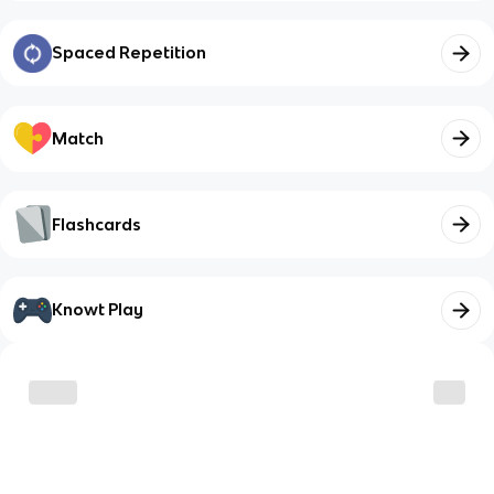
Spaced Repetition
Match
Flashcards
Knowt Play