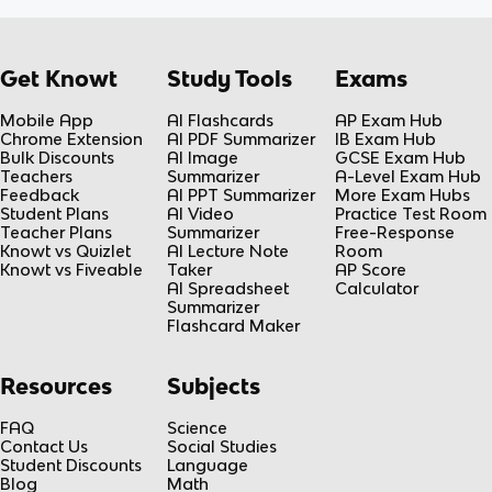
Get Knowt
Study Tools
Exams
Mobile App
AI Flashcards
AP Exam Hub
Chrome Extension
AI PDF Summarizer
IB Exam Hub
Bulk Discounts
AI Image
GCSE Exam Hub
Teachers
Summarizer
A-Level Exam Hub
Feedback
AI PPT Summarizer
More Exam Hubs
Student Plans
AI Video
Practice Test Room
Teacher Plans
Summarizer
Free-Response
Knowt vs Quizlet
AI Lecture Note
Room
Knowt vs Fiveable
Taker
AP Score
AI Spreadsheet
Calculator
Summarizer
Flashcard Maker
Resources
Subjects
FAQ
Science
Contact Us
Social Studies
Student Discounts
Language
Blog
Math