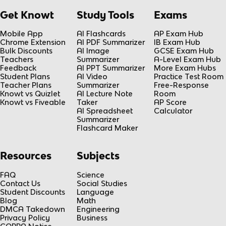
Get Knowt
Study Tools
Exams
Mobile App
AI Flashcards
AP Exam Hub
Chrome Extension
AI PDF Summarizer
IB Exam Hub
Bulk Discounts
AI Image
GCSE Exam Hub
Teachers
Summarizer
A-Level Exam Hub
Feedback
AI PPT Summarizer
More Exam Hubs
Student Plans
AI Video
Practice Test Room
Teacher Plans
Summarizer
Free-Response
Knowt vs Quizlet
AI Lecture Note
Room
Knowt vs Fiveable
Taker
AP Score
AI Spreadsheet
Calculator
Summarizer
Flashcard Maker
Resources
Subjects
FAQ
Science
Contact Us
Social Studies
Student Discounts
Language
Blog
Math
DMCA Takedown
Engineering
Privacy Policy
Business