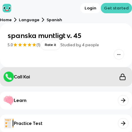
Login
Get started
Home
Language
Spanish
spanska muntligt v. 45
5.0
(
1
)
Studied by
4
people
Rate it
Call Kai
Learn
Practice Test