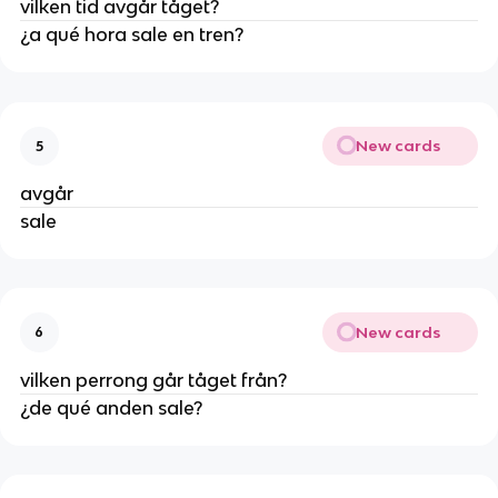
vilken tid avgår tåget?
¿a qué hora sale en tren?
New cards
5
avgår
sale
New cards
6
vilken perrong går tåget från?
¿de qué anden sale?