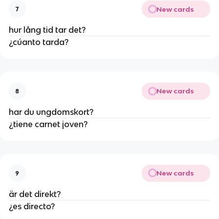
New cards
7
hur lång tid tar det?
¿cúanto tarda?
New cards
8
har du ungdomskort?
¿tiene carnet joven?
New cards
9
är det direkt?
¿es directo?