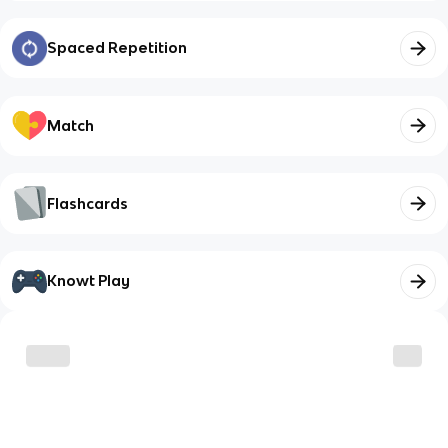
Spaced Repetition
Match
Flashcards
Knowt Play