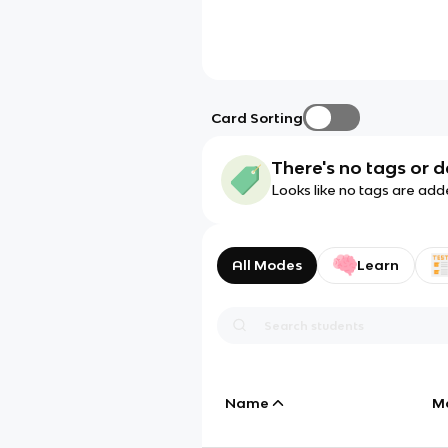
Card Sorting
There's no tags or d
Looks like no tags are add
All Modes
Learn
Name
M