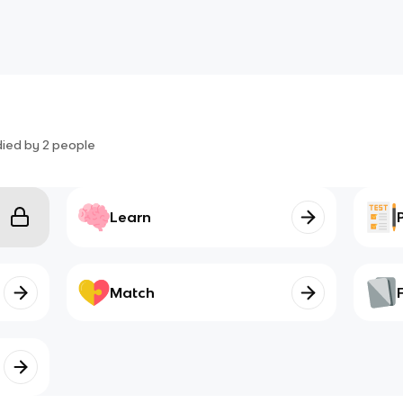
died by
2
people
Learn
Match