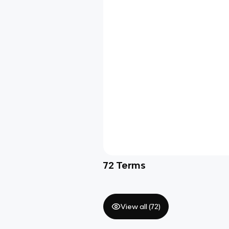
72
Terms
View all (
72
)