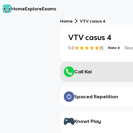
Home
Explore
Exams
Home
VTV casus 4
VTV casus 4
5.0
(
1
)
Stu
Rate it
Call Kai
Spaced Repetition
Knowt Play