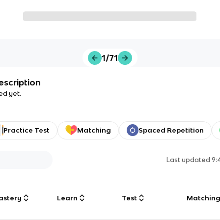
1/71
escription
ed yet.
Practice Test
Matching
Spaced Repetition
Last updated
9:
astery
Learn
Test
Matchin