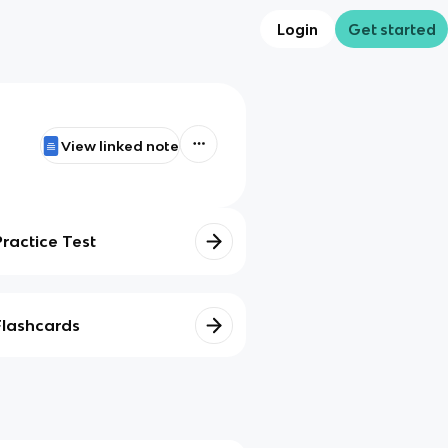
Login
Get started
View linked note
Practice Test
Flashcards