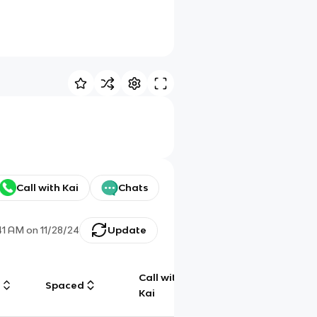
Call with Kai
Chats
41 AM
on
11/28/24
Update
Call with
g
Spaced
Chat
Kai