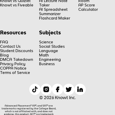
Knowt vs Quizlet
AI Lecture Note
Room
Knowt vs Fiveable
Taker
AP Score
AI Spreadsheet
Calculator
Summarizer
Flashcard Maker
Resources
Subjects
FAQ
Science
Contact Us
Social Studies
Student Discounts
Language
Blog
Math
DMCA Takedown
Engineering
Privacy Policy
Business
COPPA Notice
Terms of Service
© 2026 Knowt Inc.
Advanced Placement® AP®, and SAT® are
trademarks registered by the College Board,
which is not affiliated with, and does not
endorse, this product. ACT® is a trademark