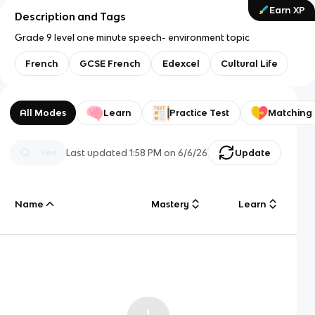
Earn XP
Description and Tags
Grade 9 level one minute speech- environment topic
French
GCSE French
Edexcel
Cultural Life
All Modes
Learn
Practice Test
Matching
Last updated
1:58 PM
on
6/6/26
Update
Name
Mastery
Learn