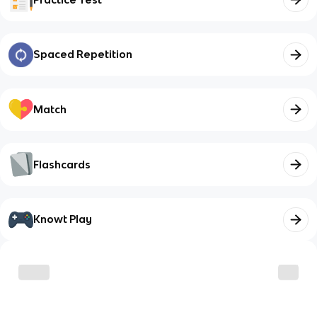
Spaced Repetition
Match
Flashcards
Knowt Play