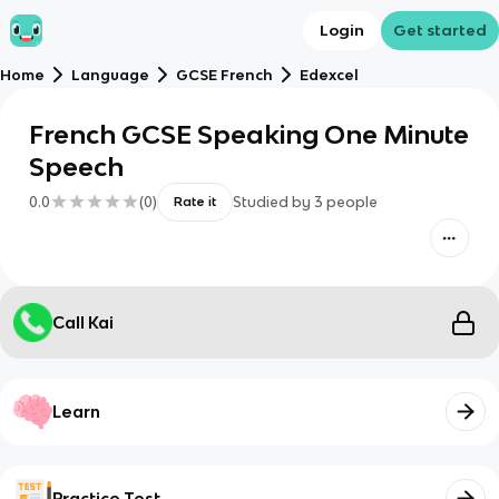
Login
Get started
Home
Language
GCSE French
Edexcel
French GCSE Speaking One Minute
Speech
0.0
(
0
)
Studied by
3
people
Rate it
Call Kai
Learn
Practice Test