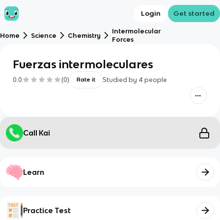
Login
Get started
Intermolecular
Home
Science
Chemistry
Forces
Fuerzas intermoleculares
0.0
(
0
)
Studied by
4
people
Rate it
Call Kai
Learn
Practice Test