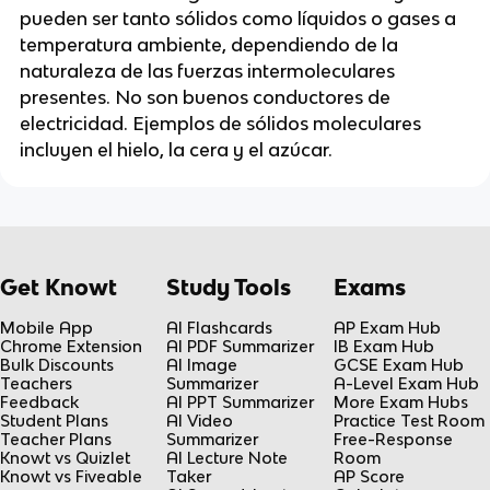
pueden ser tanto sólidos como líquidos o gases a
temperatura ambiente, dependiendo de la
naturaleza de las fuerzas intermoleculares
presentes. No son buenos conductores de
electricidad. Ejemplos de sólidos moleculares
incluyen el hielo, la cera y el azúcar.
Get Knowt
Study Tools
Exams
Mobile App
AI Flashcards
AP Exam Hub
Chrome Extension
AI PDF Summarizer
IB Exam Hub
Bulk Discounts
AI Image
GCSE Exam Hub
Teachers
Summarizer
A-Level Exam Hub
Feedback
AI PPT Summarizer
More Exam Hubs
Student Plans
AI Video
Practice Test Room
Teacher Plans
Summarizer
Free-Response
Knowt vs Quizlet
AI Lecture Note
Room
Knowt vs Fiveable
Taker
AP Score