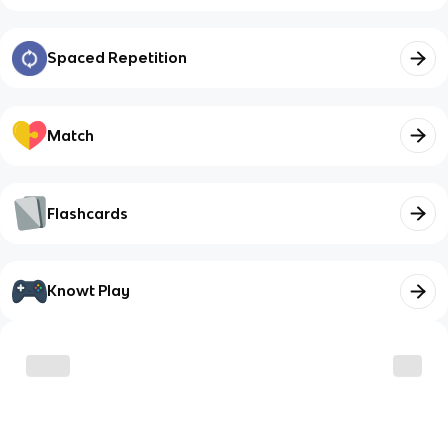
Spaced Repetition
Match
Flashcards
Knowt Play