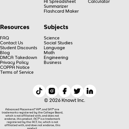
AI Spreadsheet
Calculator
Summarizer
Flashcard Maker
Resources
Subjects
FAQ
Science
Contact Us
Social Studies
Student Discounts
Language
Blog
Math
DMCA Takedown
Engineering
Privacy Policy
Business
COPPA Notice
Terms of Service
© 2026 Knowt Inc.
Advanced Placement® AP®, and SAT® are
trademarks registered by the College Board,
which is not affiliated with, and does not
endorse, this product. ACT® is a trademark
registered by the ACT, Inc, which is not
affiliated with, and does not endorse, this
product.