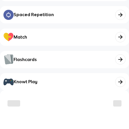
Spaced Repetition
Match
Flashcards
Knowt Play