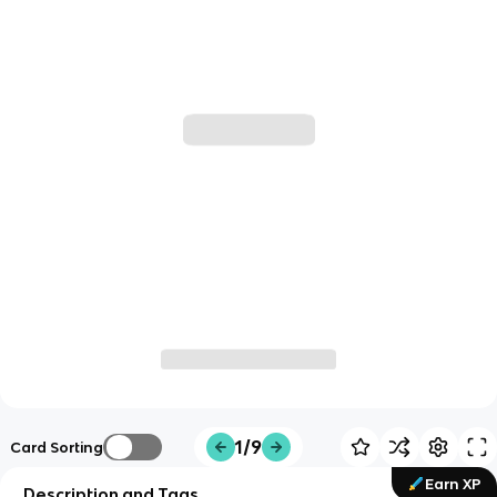
1/9
Card Sorting
Earn XP
Description and Tags