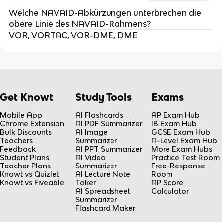
Welche NAVAID-Abkürzungen unterbrechen die
obere Linie des NAVAID-Rahmens?
VOR, VORTAC, VOR-DME, DME
Get Knowt
Study Tools
Exams
Mobile App
AI Flashcards
AP Exam Hub
Chrome Extension
AI PDF Summarizer
IB Exam Hub
Bulk Discounts
AI Image
GCSE Exam Hub
Teachers
Summarizer
A-Level Exam Hub
Feedback
AI PPT Summarizer
More Exam Hubs
Student Plans
AI Video
Practice Test Room
Teacher Plans
Summarizer
Free-Response
Knowt vs Quizlet
AI Lecture Note
Room
Knowt vs Fiveable
Taker
AP Score
AI Spreadsheet
Calculator
Summarizer
Flashcard Maker