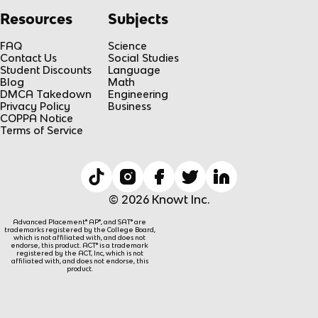
Resources
Subjects
FAQ
Science
Contact Us
Social Studies
Student Discounts
Language
Blog
Math
DMCA Takedown
Engineering
Privacy Policy
Business
COPPA Notice
Terms of Service
© 2026 Knowt Inc.
Advanced Placement® AP®, and SAT® are
trademarks registered by the College Board,
which is not affiliated with, and does not
endorse, this product. ACT® is a trademark
registered by the ACT, Inc, which is not
affiliated with, and does not endorse, this
product.