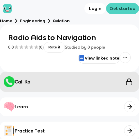
Login
Get started
Home
Engineering
Aviation
Radio Aids to Navigation
0.0
(
0
)
Studied by
0
people
Rate it
View linked note
Call Kai
Learn
Practice Test