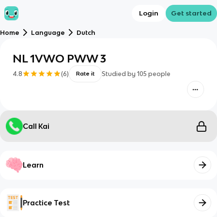
Login
Get started
Home
Language
Dutch
NL 1VWO PWW 3
4.8
(
6
)
Studied by
105
people
Rate it
Call Kai
Learn
Practice Test