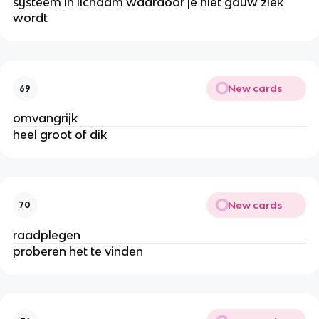
systeem in lichaam waardoor je niet gauw ziek
wordt
New cards
69
omvangrijk
heel groot of dik
New cards
70
raadplegen
proberen het te vinden