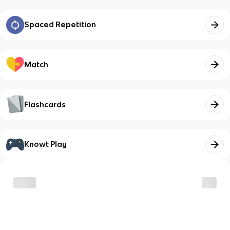
Spaced Repetition
Match
Flashcards
Knowt Play