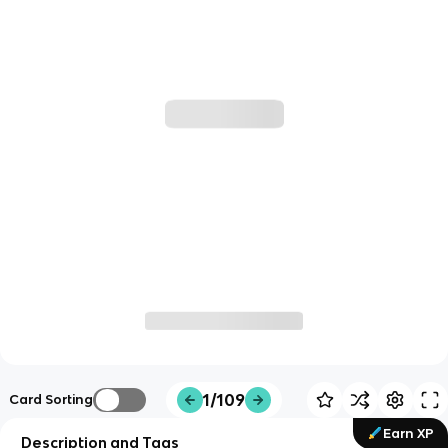
1/109
Card Sorting
Earn XP
Description and Tags