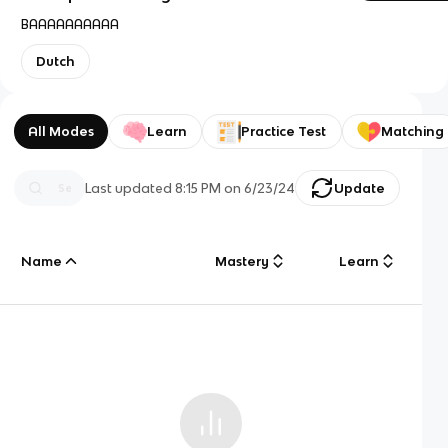
BAAAAAAAAAA
Dutch
All Modes
Learn
Practice Test
Matching
Last updated
8:15 PM
on
6/23/24
Update
Name
Mastery
Learn