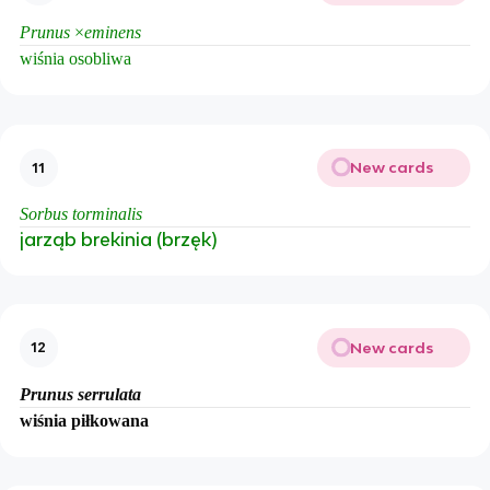
Prunus
×
eminens
wiśnia osobliwa
New cards
11
Sorbus torminalis
jarząb brekinia (brzęk)
New cards
12
Prunus serrulata
wiśnia piłkowana