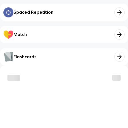
Spaced Repetition
Match
Flashcards