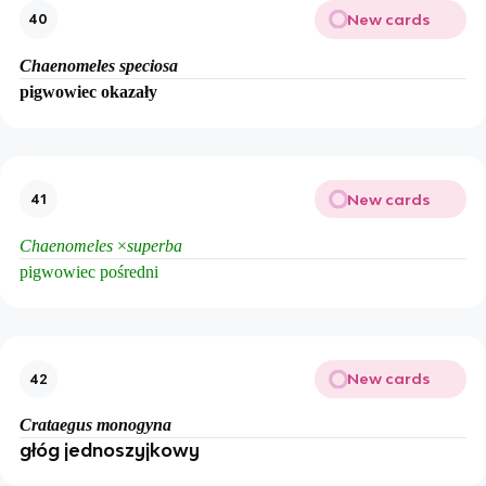
New cards
40
Chaenomeles speciosa
pigwowiec okazały
New cards
41
Chaenomeles
×
superba
pigwowiec pośredni
New cards
42
Crataegus monogyna
głóg jednoszyjkowy