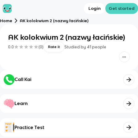
Login
Get started
Home
AK kolokwium 2 (nazwy łacińskie)
AK kolokwium 2 (nazwy łacińskie)
0.0
(
0
)
Studied by
41
people
Rate it
Call Kai
Learn
Practice Test