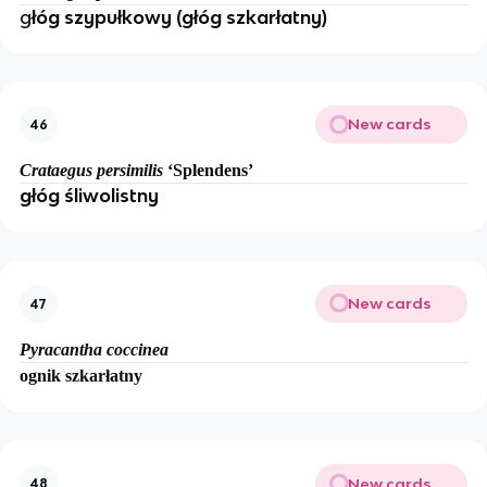
g
łóg szypułkowy (głóg szkarłatny)
New cards
46
Crataegus persimilis
‘Splendens’
głóg śliwolistny
New cards
47
Pyracantha coccinea
ognik szkarłatny
New cards
48