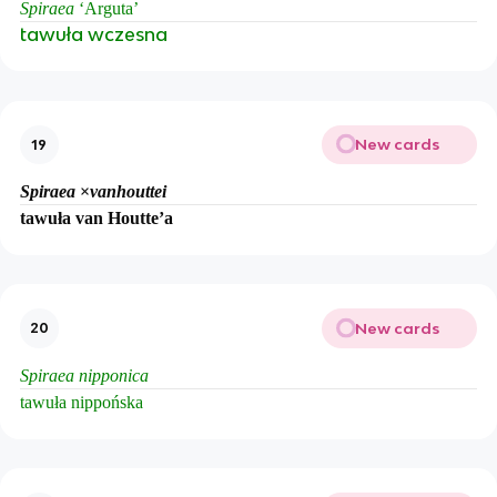
Spiraea
‘Arguta’
tawuła wczesna
New cards
19
Spiraea
×
vanhouttei
tawuła van Houtte’a
New cards
20
Spiraea nipponica
tawuła nippońska