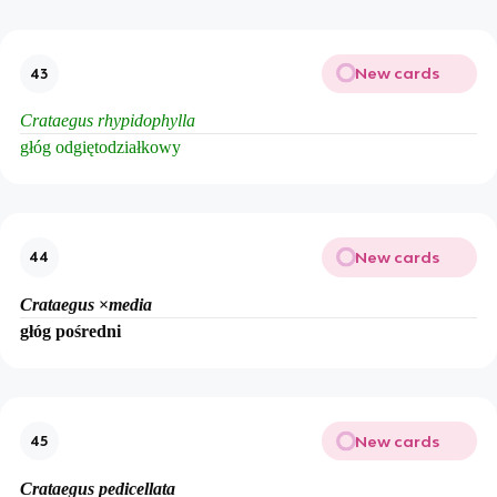
New cards
43
Crataegus rhypidophylla
głóg odgiętodziałkowy
New cards
44
Crataegus
×
media
głóg pośredni
New cards
45
Crataegus pedicellata