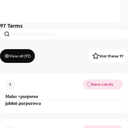
97
Terms
View all (
97
)
Star these 97
New cards
1
Malus
×
purpurea
jabłoń purpurowa