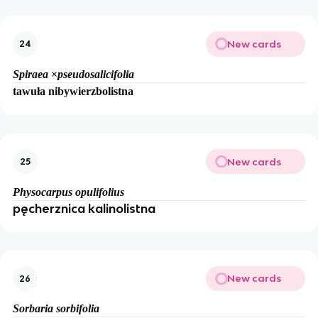
New cards
24
Spiraea
×
pseudosalicifolia
tawuła nibywierzbolistna
New cards
25
Physocarpus opulifolius
pęcherznica kalinolistna
New cards
26
Sorbaria sorbifolia