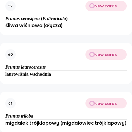
New cards
59
Prunus cerasifera
(
P. divaricata
)
śliwa wiśniowa (ałycza)
New cards
60
Prunus laurocerasus
laurowiśnia wschodnia
New cards
61
Prunus triloba
migdałek trójklapowy (migdałowiec trójklapowy
)