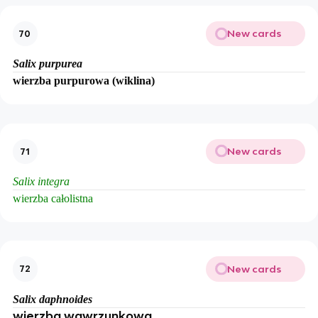
New cards
70
Salix purpurea
wierzba purpurowa (wiklina)
New cards
71
Salix integra
wierzba całolistna
New cards
72
Salix daphnoides
wierzba wawrzynkowa