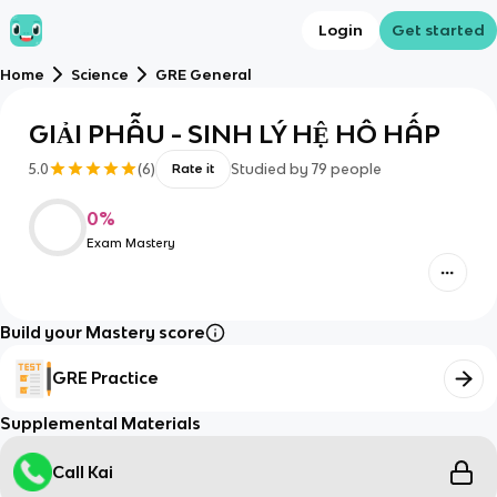
Login
Get started
Home
Science
GRE General
GIẢI PHẪU - SINH LÝ HỆ HÔ HẤP
5.0
(
6
)
Studied by
79
people
Rate it
0
%
Exam Mastery
Build your Mastery score
GRE Practice
Supplemental Materials
Call Kai