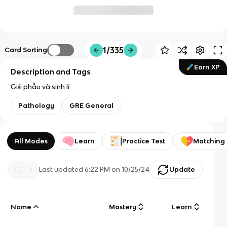
1/335
Card Sorting
Earn XP
Description and Tags
Giải phẫu và sinh lí
Pathology
GRE General
All Modes
Learn
Practice Test
Matching
Last updated
6:22 PM
on
10/25/24
Update
Name
Mastery
Learn