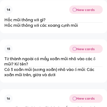
New cards
14
Hốc mũi thông với gì?
Hốc mũi thông với các xoang cạnh mũi
New cards
15
Từ thành ngoài có mấy xoăn mũi nhô vào các ổ
mũi? Kể tên?
Có 3 xoăn mũi (xương xoăn) nhô vào ổ mũi: Các
xoăn mũi trên, giữa và dưới
New cards
16