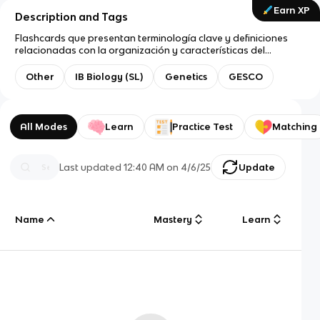
Earn XP
Description and Tags
Flashcards que presentan terminología clave y definiciones
relacionadas con la organización y características del
genoma en organismos procariotas.
Other
IB Biology (SL)
Genetics
GESCO
All Modes
Learn
Practice Test
Matching
Last updated
12:40 AM
on
4/6/25
Update
Name
Mastery
Learn