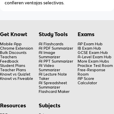
confieren ventajas selectivas.
Get Knowt
Study Tools
Exams
Mobile App
AI Flashcards
AP Exam Hub
Chrome Extension
AI PDF Summarizer
IB Exam Hub
Bulk Discounts
AI Image
GCSE Exam Hub
Teachers
Summarizer
A-Level Exam Hub
Feedback
AI PPT Summarizer
More Exam Hubs
Student Plans
AI Video
Practice Test Room
Teacher Plans
Summarizer
Free-Response
Knowt vs Quizlet
AI Lecture Note
Room
Knowt vs Fiveable
Taker
AP Score
AI Spreadsheet
Calculator
Summarizer
Flashcard Maker
Resources
Subjects