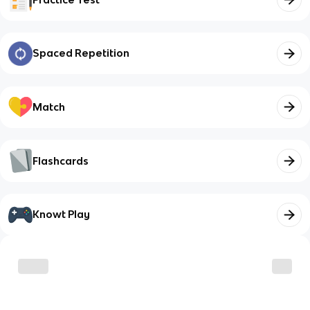
Spaced Repetition
Match
Flashcards
Knowt Play