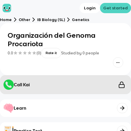
Login
Get started
Home
Other
IB Biology (SL)
Genetics
Organización del Genoma
Procariota
0.0
(
0
)
Studied by
0
people
Rate it
Call Kai
Learn
Practice Test