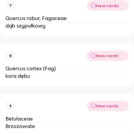
New cards
7
Quercus robur, Fagaceae
dąb szypułkowy
New cards
8
Quercus cortex (Fag)
kora dębu
New cards
9
Betulaceae
Brzozowate