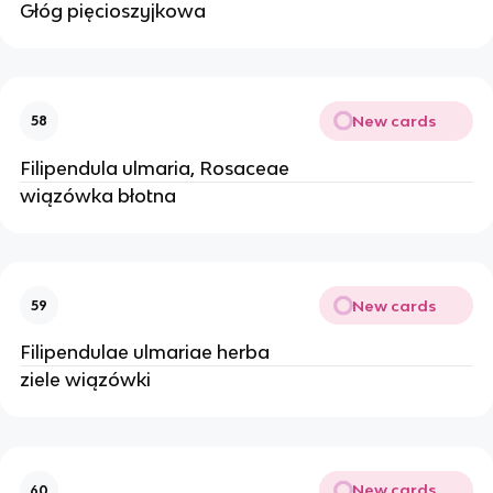
Głóg pięcioszyjkowa
New cards
58
Filipendula ulmaria, Rosaceae
wiązówka błotna
New cards
59
Filipendulae ulmariae herba
ziele wiązówki
New cards
60