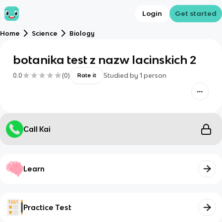
Login
Get started
Home
Science
Biology
botanika test z nazw lacinskich 2
0.0
(
0
)
Studied by
1
person
Rate it
Call Kai
Learn
Practice Test