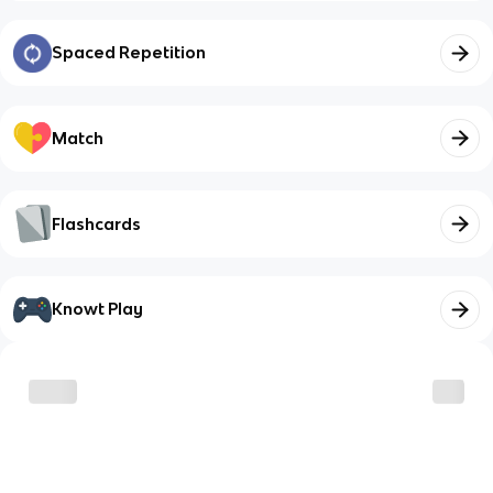
Spaced Repetition
Match
Flashcards
Knowt Play