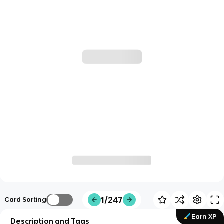
1/247
Card Sorting
Earn XP
Description and Tags