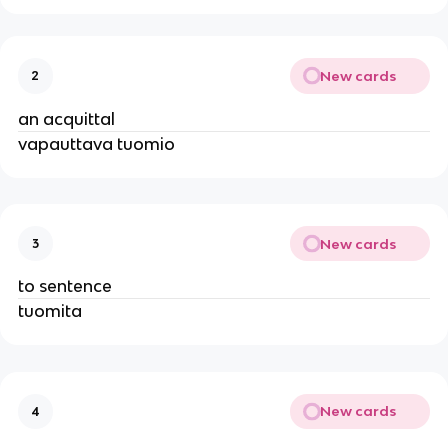
New cards
2
an acquittal
vapauttava tuomio
New cards
3
to sentence
tuomita
New cards
4