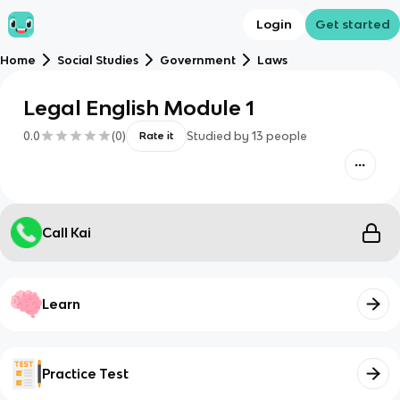
Login
Get started
Home
Social Studies
Government
Laws
Legal English Module 1
0.0
(
0
)
Studied by
13
people
Rate it
Call Kai
Learn
Practice Test