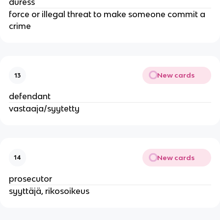
duress
force or illegal threat to make someone commit a
crime
New cards
13
defendant
vastaaja/syytetty
New cards
14
prosecutor
syyttäjä, rikosoikeus