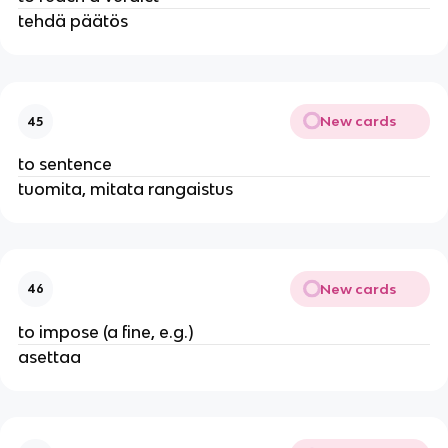
tehdä päätös
New cards
45
to sentence
tuomita, mitata rangaistus
New cards
46
to impose (a fine, e.g.)
asettaa