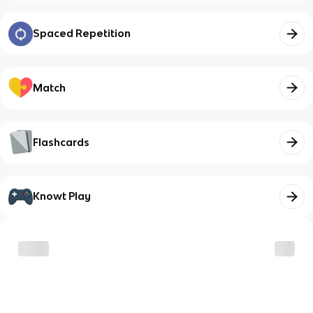
Spaced Repetition
Match
Flashcards
Knowt Play