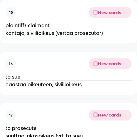
New cards
15
plaintiff/ claimant
kantaja, siviilioikeus (vertaa prosecutor)
New cards
16
to sue
haastaa oikeuteen, siviilioikeus
New cards
17
to prosecute
syyttää, rikosoikeus (vrt. to sue)