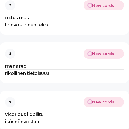
New cards
7
actus reus
lainvastainen teko
New cards
8
mens rea
rikollinen tietoisuus
New cards
9
vicarious liability
isännänvastuu