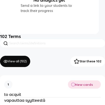
No analytics yet
Send a link to your students to
track their progress
102
Terms
View all (
102
)
Star these 102
New cards
1
to acquit
vapauttaa syytteestä