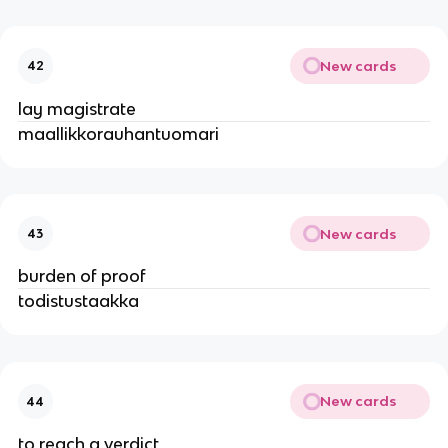
New cards
42
lay magistrate
maallikkorauhantuomari
New cards
43
burden of proof
todistustaakka
New cards
44
to reach a verdict