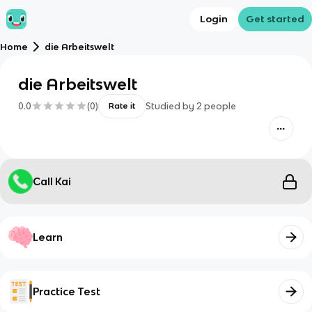
Login
Get started
Home
die Arbeitswelt
die Arbeitswelt
0.0
(
0
)
Studied by
2
people
Rate it
Call Kai
Learn
Practice Test