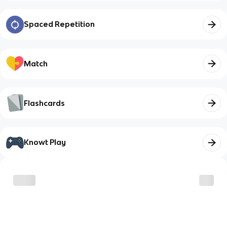
Spaced Repetition
Match
Flashcards
Knowt Play