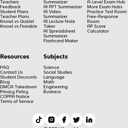
Teachers
Summarizer
A-Level Exam Hub
Feedback
AI PPT Summarizer
More Exam Hubs
Student Plans
AI Video
Practice Test Room
Teacher Plans
Summarizer
Free-Response
Knowt vs Quizlet
AI Lecture Note
Room
Knowt vs Fiveable
Taker
AP Score
AI Spreadsheet
Calculator
Summarizer
Flashcard Maker
Resources
Subjects
FAQ
Science
Contact Us
Social Studies
Student Discounts
Language
Blog
Math
DMCA Takedown
Engineering
Privacy Policy
Business
COPPA Notice
Terms of Service