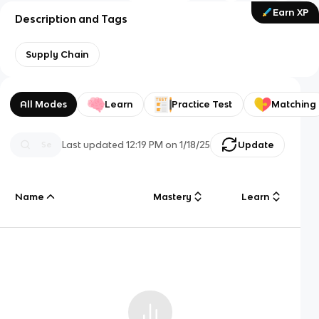
Earn XP
Description and Tags
Supply Chain
All Modes
Learn
Practice Test
Matching
Last updated
12:19 PM
on
1/18/25
Update
Name
Mastery
Learn