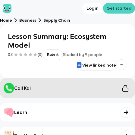
Login
Get started
Home
Business
Supply Chain
Lesson Summary: Ecosystem
Model
0.0
(
0
)
Studied by
9
people
Rate it
View linked note
Call Kai
Learn