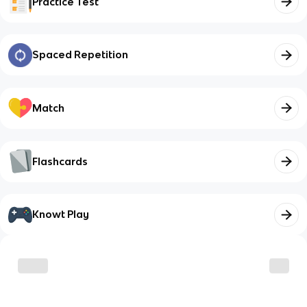
Practice Test
Spaced Repetition
Match
Flashcards
Knowt Play