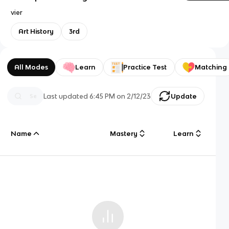
vier
Art History
3rd
All Modes
Learn
Practice Test
Matching
Last updated
6:45 PM
on
2/12/23
Update
Name
Mastery
Learn