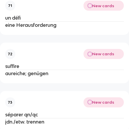
New cards
71
un défi
eine Herausforderung
New cards
72
suffire
aureiche; genügen
New cards
73
séparer qn/qc
jdn./etw. trennen