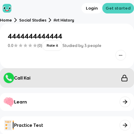
Login
Get started
Home
Social Studies
Art History
4444444444444
0.0
(
0
)
Studied by
3
people
Rate it
Call Kai
Learn
Practice Test