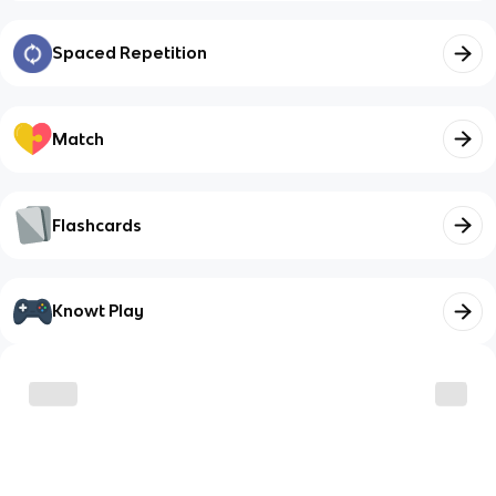
Spaced Repetition
Match
Flashcards
Knowt Play