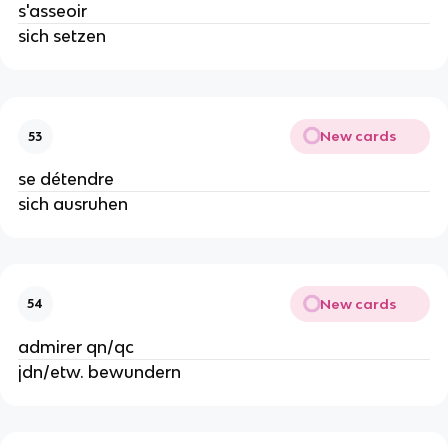
s'asseoir
sich setzen
New cards
53
se détendre
sich ausruhen
New cards
54
admirer qn/qc
jdn/etw. bewundern