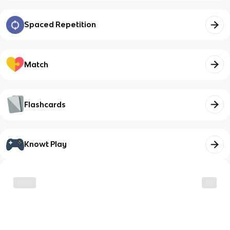
Spaced Repetition
Match
Flashcards
Knowt Play