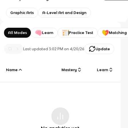
Graphic Arts
A-Level Art and Design
All Modes
Learn
Practice Test
Matching
Last updated
3:02 PM
on
4/20/26
Update
Name
Mastery
Learn