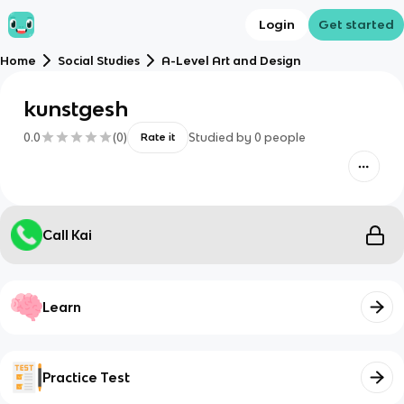
Login
Get started
Home
Social Studies
A-Level Art and Design
kunstgesh
0.0
(
0
)
Studied by
0
people
Rate it
Call Kai
Learn
Practice Test