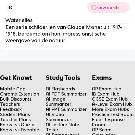
New cards
16
Waterlelies
Een serie schilderijen van Claude Monet uit 1917-
1918, beroemd om hun impressionistische
weergave van de natuur.
Get Knowt
Study Tools
Exams
Mobile App
AI Flashcards
AP Exam Hub
Chrome Extension
AI PDF Summarizer
IB Exam Hub
Bulk Discounts
AI Image
GCSE Exam Hub
Teachers
Summarizer
A-Level Exam Hub
Feedback
AI PPT Summarizer
More Exam Hubs
Student Plans
AI Video
Practice Test Room
Teacher Plans
Summarizer
Free-Response
Knowt vs Quizlet
AI Lecture Note
Room
Knowt vs Fiveable
Taker
AP Score
AI Spreadsheet
Calculator