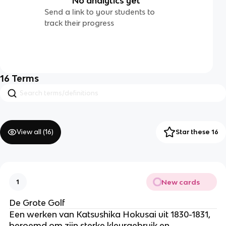
No analytics yet
Send a link to your students to
track their progress
16
Terms
View all (
16
)
Star these 16
New cards
1
De Grote Golf
Een werken van Katsushika Hokusai uit 1830-1831,
beroemd om zijn sterke kleurgebruik en