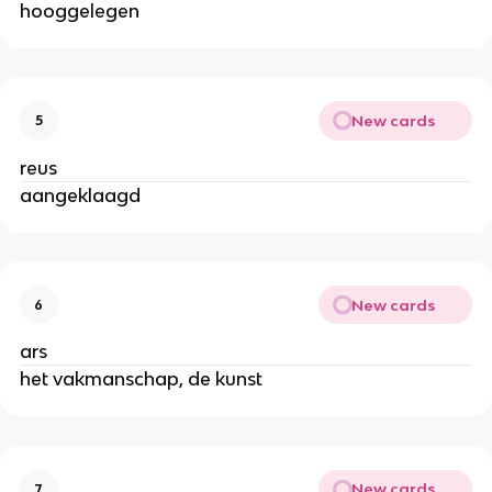
hooggelegen
New cards
5
reus
aangeklaagd
New cards
6
ars
het vakmanschap, de kunst
New cards
7