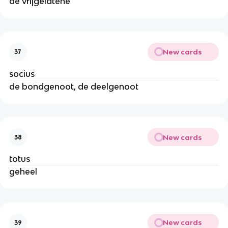
de vrijgelatene
New cards
37
socius
de bondgenoot, de deelgenoot
New cards
38
totus
geheel
New cards
39