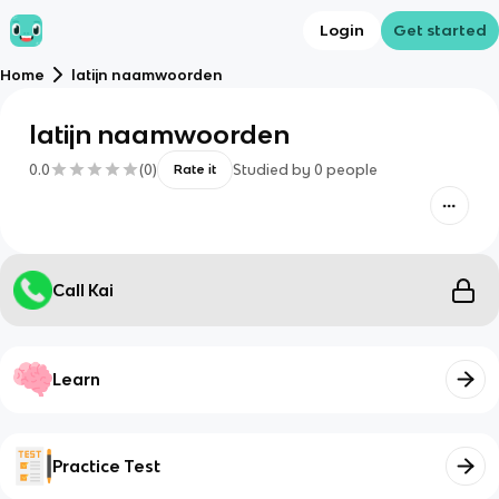
Login
Get started
Home
latijn naamwoorden
latijn naamwoorden
0.0
(
0
)
Studied by
0
people
Rate it
Call Kai
Learn
Practice Test