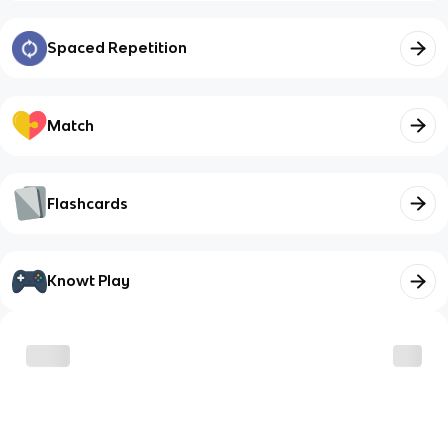
Spaced Repetition
Match
Flashcards
Knowt Play