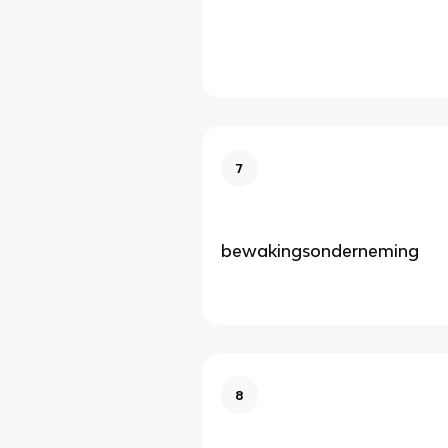
7
bewakingsonderneming
8