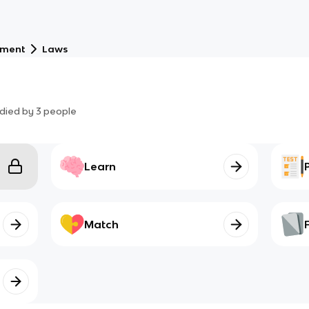
nment
Laws
died by
3
people
Learn
Match