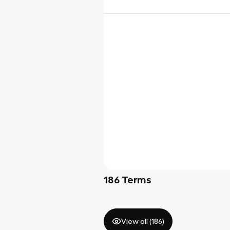
186
Terms
View all (
186
)