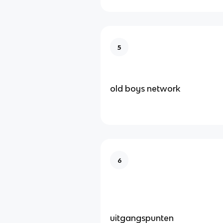
5
old boys network
6
uitgangspunten