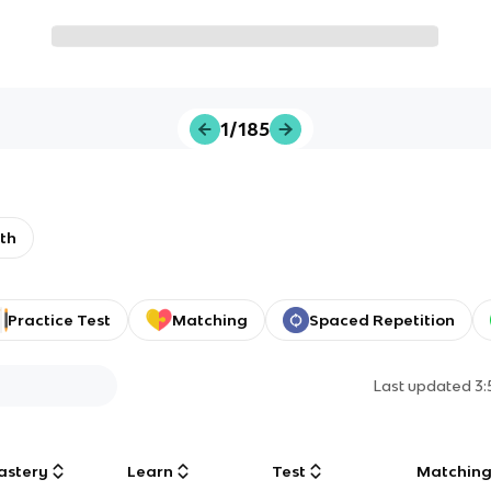
1/185
th
Practice Test
Matching
Spaced Repetition
Last updated
3
astery
Learn
Test
Matchin