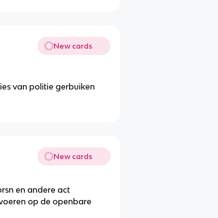
New cards
es van politie gerbuiken
New cards
prsn en andere act
evoeren op de openbare