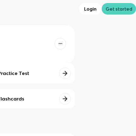
Login
Get started
Practice Test
Flashcards