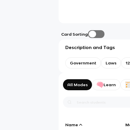
Card Sorting
Description and Tags
Government
Laws
12
All Modes
Learn
Name
M