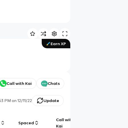
Earn XP
Call with Kai
Chats
:53 PM
on
12/11/22
Update
Call with
g
Spaced
Chat
Kai