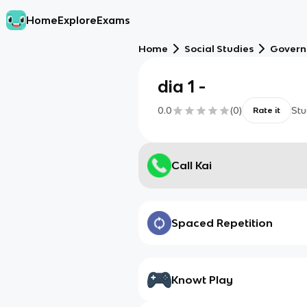
Home
Explore
Exams
Home
Social Studies
Gover
dia 1 -
0.0
(
0
)
Stu
Rate it
Call Kai
Spaced Repetition
Knowt Play