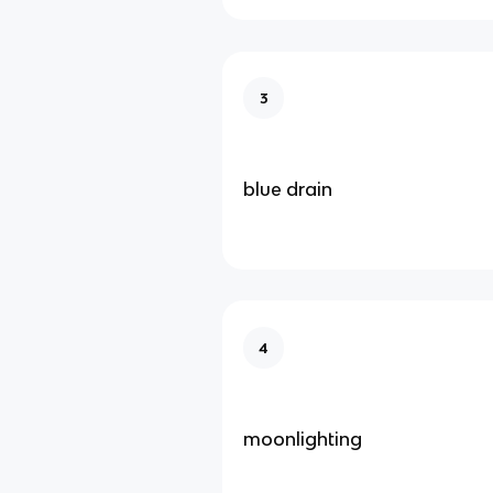
3
blue drain
4
moonlighting