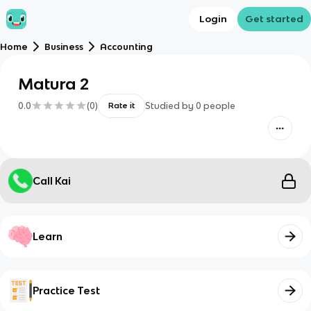
Login
Get started
Home
Business
Accounting
Matura 2
0.0
(
0
)
Studied by
0
people
Rate it
Call Kai
Learn
Practice Test