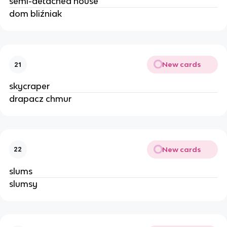
semi-detached house
dom bliźniak
New cards
21
skycraper
drapacz chmur
New cards
22
slums
slumsy