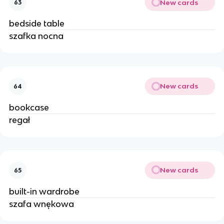
New cards
63
bedside table
szafka nocna
New cards
64
bookcase
regał
New cards
65
built-in wardrobe
szafa wnękowa