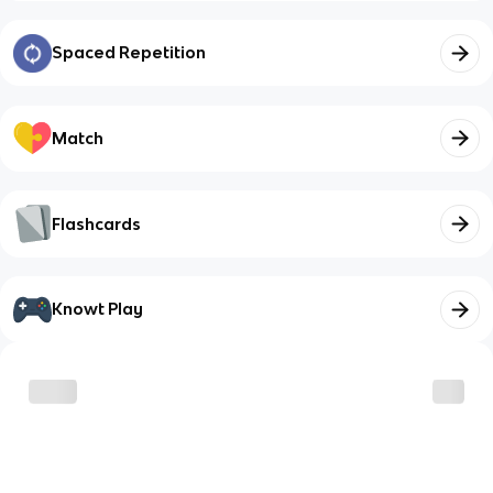
Spaced Repetition
Match
Flashcards
Knowt Play