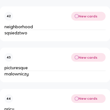
New cards
42
neighborhood
sąsiedztwo
New cards
43
picturesque
malowniczy
New cards
44
pricy