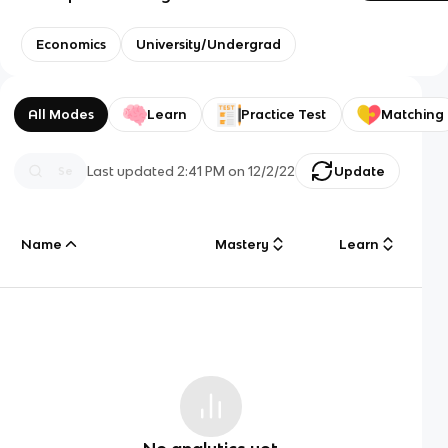
Economics
University/Undergrad
All Modes
Learn
Practice Test
Matching
Last updated
2:41 PM
on
12/2/22
Update
Name
Mastery
Learn