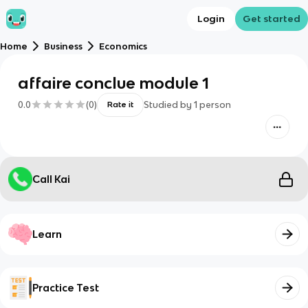
Login
Get started
Home
Business
Economics
affaire conclue module 1
0.0
(
0
)
Studied by
1
person
Rate it
Call Kai
Learn
Practice Test