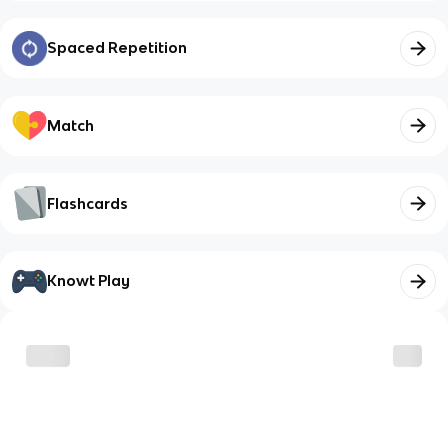
Spaced Repetition
Match
Flashcards
Knowt Play