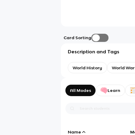
Card Sorting
Description and Tags
World History
World War
All Modes
Learn
Name
M