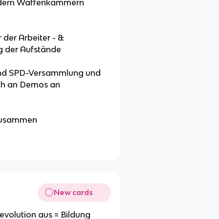
ündern Waffenkammern
 der Arbeiter - &
g der Aufstände
rend SPD-Versammlung und
sich an Demos an
 zusammen
New cards
Revolution aus = Bildung