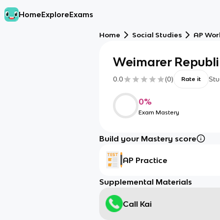
Home
Explore
Exams
Home
Social Studies
AP Worl
Weimarer Republi
0.0
(
0
)
Stu
Rate it
0
%
Exam Mastery
Build your Mastery score
AP Practice
Supplemental Materials
Call Kai