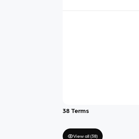
38
Terms
View all (
38
)