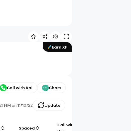
Earn XP
Call with Kai
Chats
:21 AM
on
11/10/22
Update
Call with
g
Spaced
Chat