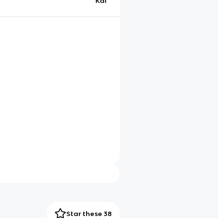
Kai
Star these 38