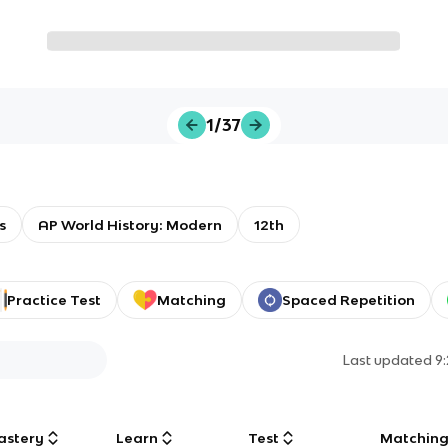
1/37
s
AP World History: Modern
12th
Practice Test
Matching
Spaced Repetition
Last updated
9
astery
Learn
Test
Matchin