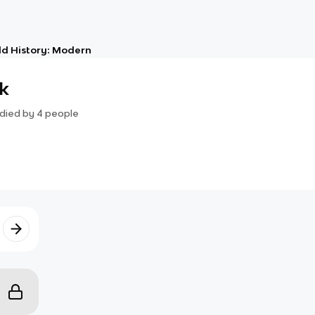
d History: Modern
k
died by
4
people