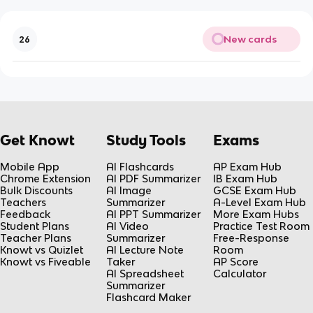
New cards
26
Get Knowt
Study Tools
Exams
Mobile App
AI Flashcards
AP Exam Hub
Chrome Extension
AI PDF Summarizer
IB Exam Hub
Bulk Discounts
AI Image
GCSE Exam Hub
Teachers
Summarizer
A-Level Exam Hub
Feedback
AI PPT Summarizer
More Exam Hubs
Student Plans
AI Video
Practice Test Room
Teacher Plans
Summarizer
Free-Response
Knowt vs Quizlet
AI Lecture Note
Room
Knowt vs Fiveable
Taker
AP Score
AI Spreadsheet
Calculator
Summarizer
Flashcard Maker