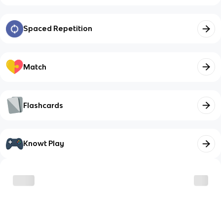
Spaced Repetition
Match
Flashcards
Knowt Play