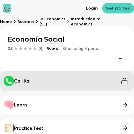
Login
Get started
IB Economics
Introduction to
Home
Business
(SL)
economics
Economía Social
0.0
(
0
)
Studied by
4
people
Rate it
Call Kai
Learn
Practice Test