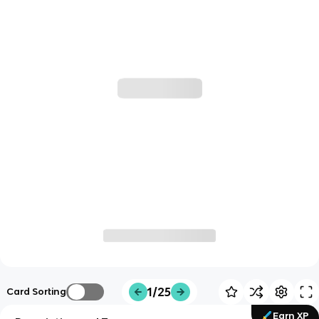
1/25
Card Sorting
Earn XP