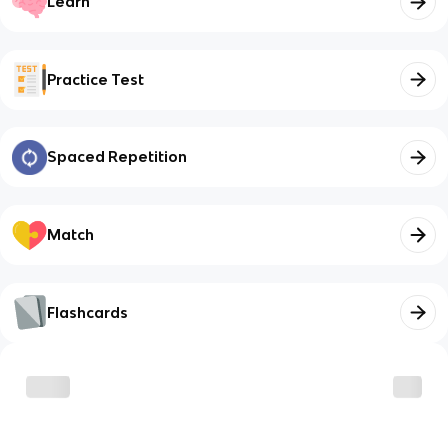
Learn
Practice Test
Spaced Repetition
Match
Flashcards