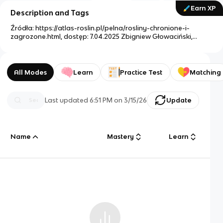
Earn XP
Description and Tags
Źródła: https://atlas-roslin.pl/pelna/rosliny-chronione-i-
zagrozone.html, dostęp: 7.04.2025 Zbigniew Głowaciński,
Czerwona lista zwierząt ginących i zagrożonych w Polsce,
Kraków 2002 Zarzycki K., Kaźmierczakowa R., Mirek Z.: Polska
Czerwona Księga Roślin. Paprotniki i rośliny kwiatowe. Wyd. III.
uaktualnione i rozszerzone.. Kraków: Instytut Ochrony
All Modes
Learn
Practice Test
Matching
Przyrody PAN, 2014.
Last updated
6:51 PM
on
3/15/26
Update
Name
Mastery
Learn